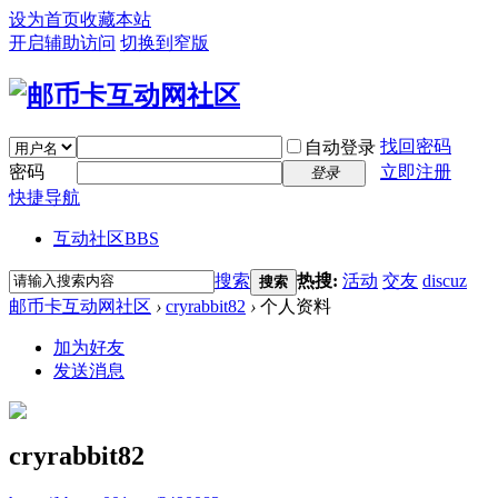
设为首页
收藏本站
开启辅助访问
切换到窄版
找回密码
自动登录
密码
立即注册
登录
快捷导航
互动社区
BBS
搜索
热搜:
活动
交友
discuz
搜索
邮币卡互动网社区
›
cryrabbit82
›
个人资料
加为好友
发送消息
cryrabbit82