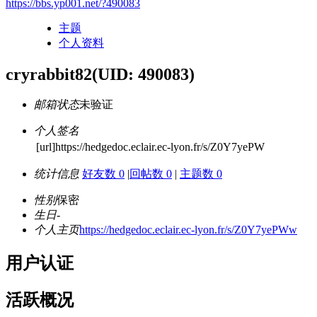
https://bbs.yp001.net/?490083
主题
个人资料
cryrabbit82
(UID: 490083)
邮箱状态
未验证
个人签名
[url]https://hedgedoc.eclair.ec-lyon.fr/s/Z0Y7yePW
统计信息
好友数 0
|
回帖数 0
|
主题数 0
性别
保密
生日
-
个人主页
https://hedgedoc.eclair.ec-lyon.fr/s/Z0Y7yePWw
用户认证
活跃概况