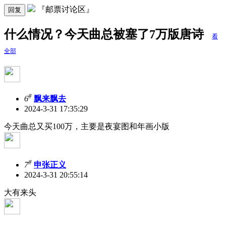
『邮票讨论区』
回复
什么情况？今天曲总被塞了7万版唐诗
看
全部
#
6
飘来飘去
2024-3-31 17:35:29
今天曲总又买100万，主要是夜宴图和年画小版
#
7
申张正义
2024-3-31 20:55:14
大有来头