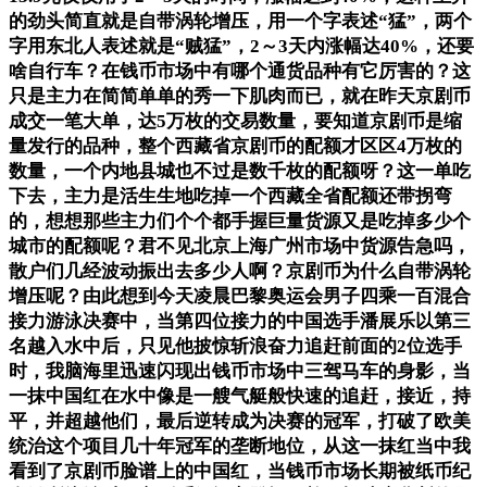
的劲头简直就是自带涡轮增压，用一个字表述“猛”，两个
字用东北人表述就是“贼猛”，2～3天内涨幅达40%，还要
啥自行车？在钱币市场中有哪个通货品种有它厉害的？这
只是主力在简简单单的秀一下肌肉而已，就在昨天京剧币
成交一笔大单，达5万枚的交易数量，要知道京剧币是缩
量发行的品种，整个西藏省京剧币的配额才区区4万枚的
数量，一个内地县城也不过是数千枚的配额呀？这一单吃
下去，主力是活生生地吃掉一个西藏全省配额还带拐弯
的，想想那些主力们个个都手握巨量货源又是吃掉多少个
城市的配额呢？君不见北京上海广州市场中货源告急吗，
散户们几经波动振出去多少人啊？京剧币为什么自带涡轮
增压呢？由此想到今天凌晨巴黎奥运会男子四乘一百混合
接力游泳决赛中，当第四位接力的中国选手
潘展乐
以第三
名越入水中后，只见他披惊斩浪奋力追赶前面的2位选手
时，我脑海里迅速闪现出钱币市场中三驾马车的身影，当
一抹中国红在水中像是一艘气艇般快速的追赶，接近，持
平，并超越他们，最后逆转成为决赛的冠军，打破了欧美
统治这个项目几十年冠军的垄断地位，从这一抹红当中我
看到了京剧币脸谱上的中国红，当钱币市场长期被纸币纪