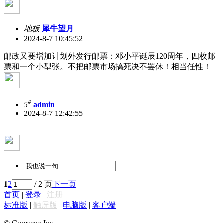
地板
犀牛望月
2024-8-7 10:45:52
邮政又要增加计划外发行邮票：邓小平诞辰120周年，四枚邮
票和一个小型张。不把邮票市场搞死决不罢休！相当任性！
#
5
admin
2024-8-7 12:42:55
1
2
/ 2 页
下一页
首页
|
登录
|
注册
标准版
|
触屏版
|
电脑版
|
客户端
© Comsenz Inc.