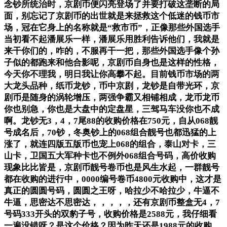
念钞所统治时，京剧币便闪亮登场了并要打破这垄断的局
面，别忘记了京剧币的出世就是来拯救这个低迷的钱币市
场，冠在它身上的名称就是“救市币”，正像那些外国选手
当初看不起潘展乐一样，潘展乐用胜利告诉他们，我就是
来干你们的，咋的，不服再干一把，那些外国选手像个孙
子似的都跑来和他合影呢，京剧币自身也是这样的性格，
今天你不理我，明日我让你高攀不起。目前钱币市场的两
大龙头品种，纸币龙钞，币中京剧，龙钞是自带光环，京
剧币是随身的涡轮增压，两强争霸又相铺相成，龙币龙币
你也别急，你也是大盘中的定盘星，三驾马车没你也不成
啊。龙钞无3，4，7尾88的收购价格在750元，自从068靓
号成名后，70钞，冬奥钞上的068组合靓号也都迅猛的上
涨了，就连四版五版币也宠上068的组合，泰山对卡，三
山卡，卫国五大军种卡也不例外068组合号码，高价收购
现象比比皆是，京剧币靓号卷币也是风生水起，一群靓号
都在收购的进行中，0000编号卷币4800元收购中，这才是
真正的圆圆号码，圆圆之王呀，哈拉少不哈拉少，牛逼不
牛逼，思密达不思密达，，，，，还有京剧币整盒无4，7
号码333开头的双豹子号，收购价格是2588元，我仔细看
一遍没错呀？是这个价格？因为昨天还是1988元的收购