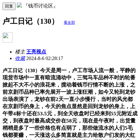
『钱币讨论区』
回复
卢工日记（130）
看全部
楼主
王亮视点
收藏
2024-8-6 02:28:17
今天是周一，卢工市场人流一般，平静的
卢工日记（130）
现货市场中一直有暗流涌动中，三驾马车品种不时的轮番
掀起不大不小的浪花来，搅动着钱币行情不断的上涨，之
前京剧币品种已率先展开一波上涨狂潮，如今又轮到龙钞
出场表演了，龙钞在前2天一直小步慢行，当时的风光都
在京剧币的身上，今天的焦点显然是回到龙钞的身上，上
午带4标十还在53.5元，到全天收盘时已经来到55元附近成
交，到夜盘时最高成交价在58元，现在是午夜时，出货量
稍稍是多了一些价格也有点弱了，那些做流水的人们5毛
钱都要赚，一天涨这么多简直就是主力给散户们发的大红