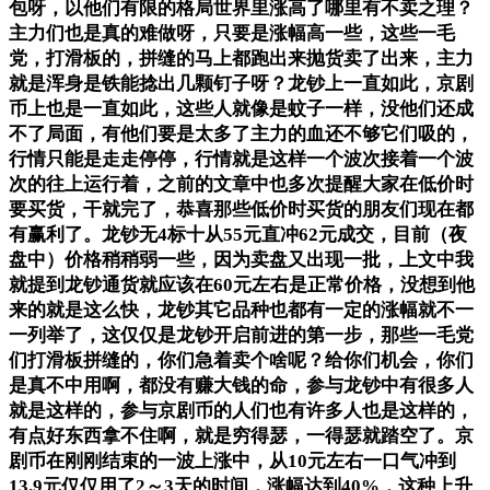
包呀，以他们有限的格局世界里涨高了哪里有不卖之理？
主力们也是真的难做呀，只要是涨幅高一些，这些一毛
党，打滑板的，拼缝的马上都跑出来抛货卖了出来，主力
就是浑身是铁能捻出几颗钉子呀？龙钞上一直如此，京剧
币上也是一直如此，这些人就像是蚊子一样，没他们还成
不了局面，有他们要是太多了主力的血还不够它们吸的，
行情只能是走走停停，行情就是这样一个波次接着一个波
次的往上运行着，之前的文章中也多次提醒大家在低价时
要买货，干就完了，恭喜那些低价时买货的朋友们现在都
有赢利了。龙钞无4标十从55元直冲62元成交，目前（夜
盘中）价格稍稍弱一些，因为卖盘又出现一批，上文中我
就提到龙钞通货就应该在60元左右是正常价格，没想到他
来的就是这么快，龙钞其它品种也都有一定的涨幅就不一
一列举了，这仅仅是龙钞开启前进的第一步，那些一毛党
们打滑板拼缝的，你们急着卖个啥呢？给你们机会，你们
是真不中用啊，都没有赚大钱的命，参与龙钞中有很多人
就是这样的，参与京剧币的人们也有许多人也是这样的，
有点好东西拿不住啊，就是穷得瑟，一得瑟就踏空了。京
剧币在刚刚结束的一波上涨中，从10元左右一口气冲到
13.9元仅仅用了2～3天的时间，涨幅达到40%，这种上升