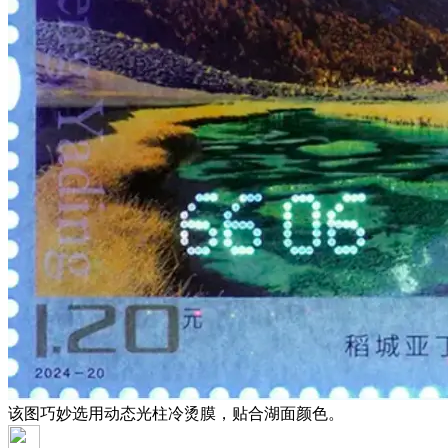
该图巧妙选用动态光柱冷烫膜，贴合湖面颜色。