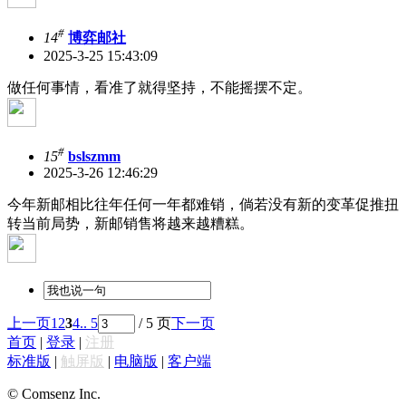
#
14
博弈邮社
2025-3-25 15:43:09
做任何事情，看准了就得坚持，不能摇摆不定。
#
15
bslszmm
2025-3-26 12:46:29
今年新邮相比往年任何一年都难销，倘若没有新的变革促推扭
转当前局势，新邮销售将越来越糟糕。
上一页
1
2
3
4
.. 5
/ 5 页
下一页
首页
|
登录
|
注册
标准版
|
触屏版
|
电脑版
|
客户端
© Comsenz Inc.