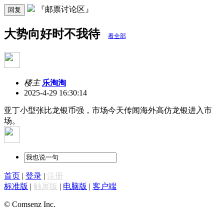
『邮票讨论区』
回复
大势向好时不我待
看全部
楼主
乐淘淘
2025-4-29 16:30:14
亚丁小型张比龙银币强，市场今天传闻海外高仿龙银进入市
场。
首页
|
登录
|
注册
标准版
|
触屏版
|
电脑版
|
客户端
© Comsenz Inc.