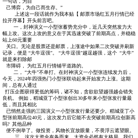
一句话，为自
己博弈，为自己而生存。”
上述这一段话就作为我本贴【 邮票市场红五月行情已经
拉开序幕】开头前言吧。
一，封神演义一小型张蓄势充分中，近几天突然发力大
幅上攻。这次上攻的意义在于其迅速突破了前期高点，并稳稳
站上60元重要
关口。无论是股票还是邮票，上涨途中如果二次突破并刷新
记录，便是 “大牛逞强”。 “大牛逞强”越逞越强，这个 “大牛”
就是来扫除邮
市障碍， 为红五月行情铺平道路的。
二， “大牛”不单打。在封神演义一小型张连续发力后，
今天，2024年四强热门小型张联动起来开始发力上涨。这期
间，总有人通过
打压企图获得更低的筹码，诸不知，贪欲欲望越强越会错失
良机。 例如，稻城亚丁小型张创出30多年来小型张发行量最
低，而且其相比
已悄然走强的三国演义一小型张发行量还要少。稻城亚丁小
型张前期高位40元，这次发力后它能不去突破前期高位创新高
吗? 其他品种
便不例举了。做投资，风物长宜放眼量，不畏浮云遮望眼。
三，这次大资金有备而来，大资金必然有大格局，我们