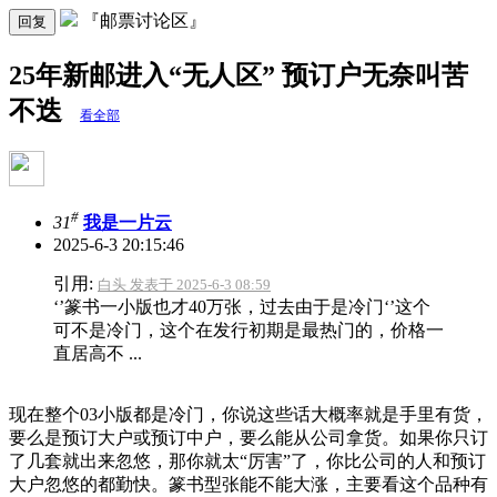
『邮票讨论区』
回复
25年新邮进入“无人区” 预订户无奈叫苦
不迭
看全部
#
31
我是一片云
2025-6-3 20:15:46
引用:
白头 发表于 2025-6-3 08:59
‘’篆书一小版也才40万张，过去由于是冷门‘’这个
可不是冷门，这个在发行初期是最热门的，价格一
直居高不 ...
现在整个03小版都是冷门，你说这些话大概率就是手里有货，
要么是预订大户或预订中户，要么能从公司拿货。如果你只订
了几套就出来忽悠，那你就太“厉害”了，你比公司的人和预订
大户忽悠的都勤快。篆书型张能不能大涨，主要看这个品种有