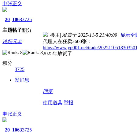
申张正义
20
1063
3725
主题
帖子
积分
楼主
|
发表于 2025-11-5 21:40:09
|
显示全
论坛元老
代理人在狂卖2600张：
https://www.yp001.net/trade/202511051830350
2025年放货了
积分
3725
发消息
回复
使用道具
举报
申张正义
20
1063
3725