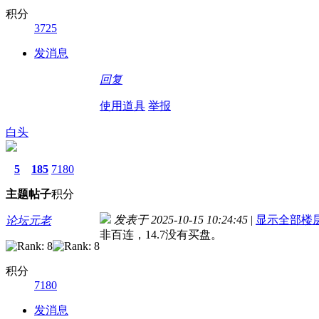
积分
3725
发消息
回复
使用道具
举报
白头
5
185
7180
主题
帖子
积分
发表于 2025-10-15 10:24:45
|
显示全部楼
论坛元老
非百连，14.7没有买盘。
积分
7180
发消息