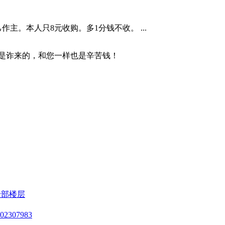
主。本人只8元收购。多1分钱不收。 ...
是诈来的，和您一样也是辛苦钱！
全部楼层
9402307983