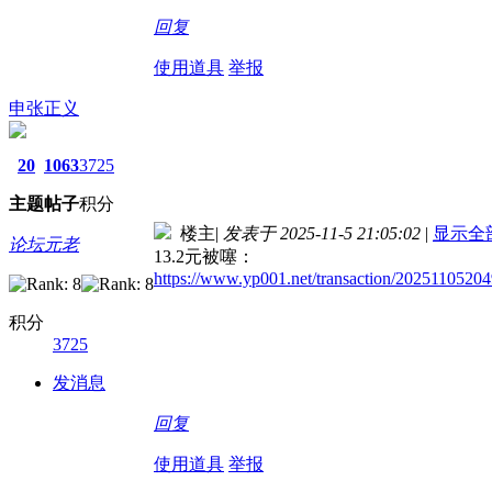
回复
使用道具
举报
申张正义
20
1063
3725
主题
帖子
积分
楼主
|
发表于 2025-11-5 21:05:02
|
显示全
论坛元老
13.2元被噻：
https://www.yp001.net/transaction/2025110520
积分
3725
发消息
回复
使用道具
举报