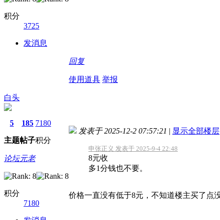
积分
3725
发消息
回复
使用道具
举报
白头
5
185
7180
发表于 2025-12-2 07:57:21
|
显示全部楼层
主题
帖子
积分
申张正义 发表于 2025-9-4 22:48
8元收
论坛元老
多1分钱也不要。
积分
价格一直没有低于8元，不知道楼主买了点
7180