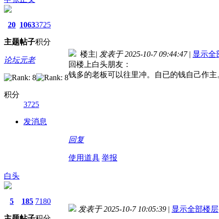
20
1063
3725
主题
帖子
积分
楼主
|
发表于 2025-10-7 09:44:47
|
显示全
论坛元老
回楼上白头朋友：
钱多的老板可以往里冲。自已的钱自己作主
积分
3725
发消息
回复
使用道具
举报
白头
5
185
7180
发表于 2025-10-7 10:05:39
|
显示全部楼层
主题
帖子
积分