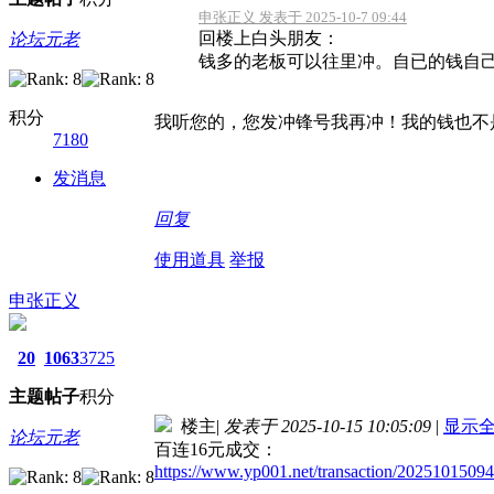
申张正义 发表于 2025-10-7 09:44
回楼上白头朋友：
论坛元老
钱多的老板可以往里冲。自已的钱自己作
积分
我听您的，您发冲锋号我再冲！我的钱也不
7180
发消息
回复
使用道具
举报
申张正义
20
1063
3725
主题
帖子
积分
楼主
|
发表于 2025-10-15 10:05:09
|
显示
论坛元老
百连16元成交：
https://www.yp001.net/transaction/202510150