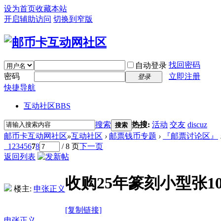
设为首页
收藏本站
开启辅助访问
切换到窄版
找回密码
自动登录
密码
立即注册
登录
快捷导航
互动社区
BBS
搜索
热搜:
活动
交友
discuz
搜索
邮币卡互动网社区
»
互动社区
›
邮票钱币专题
›
『邮票讨论区』
1
2
3
4
5
6
7
8
/ 8 页
下一页
返回列表
收购25年篆刻小型张10
楼主:
申张正义
[复制链接]
申张正义