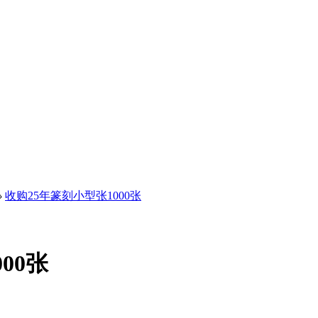
›
收购25年篆刻小型张1000张
00张