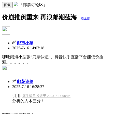
『邮票讨论区』
回复
价崩推倒重来 再浪邮潮蓝海
看全部
#
6
邮市小卒
2025-7-16 14:07:18
哪吒闹海小型张“刀票认证”、抖音快手直播平台能低价捡
漏。。。。。。
#
7
邮苑论剑
2025-7-16 16:28:37
引用:
犀牛望月 发表于 2025-7-16 08:05
分析的入木三分！