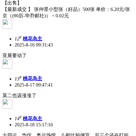
【出售】
【最新成交 】 张仲景小型张（好品）500张 单价：6.20元/张
京（(90后-华乔邮社)） ↑ 0.02元
#
12
桃花岛主
2025-8-16 09:31:43
亚展要动了
#
13
桃花岛主
2025-8-17 09:47:41
莫二也该涨涨了
#
14
桃花岛主
2025-8-18 15:17:16
十四运、华佗、奥运场馆、八邮比较便宜，后三个还在打折，