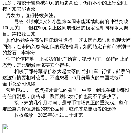
元多，相较于曾突破40元的历史高位，仍有不小的上行空间。
接下来它能否乘
势发力，值得持续关注。
尽管《封神演义》小型张本周未能延续此前的冲劲突破
100元关口，但在90元以上区间展现出的稳定性却同样令人瞩
目。连续数日来，
其价格始终在高位区间稳健运行， 既未因市场波动出现大幅
回落，也未陷入忽高忽低的震荡格局，如同锚定在邮市浪潮中
的磐石，牢牢守
住了价值阵地。正如我们此前所言，稳步向前、保持向上的
态势，远比骤然暴涨要安全得多。
相较于部分藏品价格大起大落的 “过山车” 行情，邮票的
这波行情要相对稳妥。不信您看下5月份爆火的中国龙银币，
金币总公司饥饿
营销模式，一点点挤牙膏似的摇号、中签，到现在裸币都没
有任何消息，价格却一跌再跌比发行价也高不了多少了。
接下来的几个月时间，是邮币市场真正的重头戏。坚守
那些兼具保值属性的核心品种，或许才是更稳妥的选择。
枚枚藏珍 2025年8月21日于北京