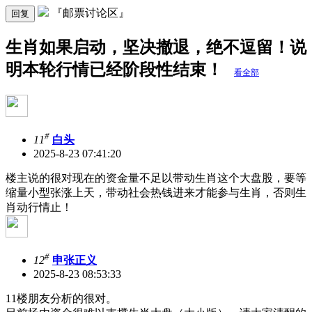
『邮票讨论区』
回复
生肖如果启动，坚决撤退，绝不逗留！说
明本轮行情已经阶段性结束！
看全部
#
11
白头
2025-8-23 07:41:20
楼主说的很对现在的资金量不足以带动生肖这个大盘股，要等
缩量小型张涨上天，带动社会热钱进来才能参与生肖，否则生
肖动行情止！
#
12
申张正义
2025-8-23 08:53:33
11楼朋友分析的很对。