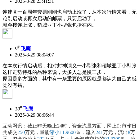
2025-8-28 23:41:31
连建党一百周年套票刚刚也启动上涨了，从本次行情来看，无
论刚启动或再次启动的邮票，只要启动了，
就会接连上涨，稻城亚丁小型张包括在内。
#
9
飞鹰
2025-8-29 08:04:07
在本次行情启动后，相对封神演义一小型张和稻城亚丁小型张
这样走势特殊的品种来说，大多人总是慢三步，
原因是多方面的，其中有一条重要的原因就是都认为自己的感
觉没有错。
#
10
飞鹰
2025-8-29 08:06:44
互动网讯：截止昨天晚上24时，资金流量方面，网上邮市昨日
共成交
250
万元，量能
缩小
11.9600
％，流入
241
万元，流出
8
万
元，资金净流入
232
万元，占大盘全部成交额的
92.8700
％，流