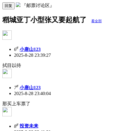
『邮票讨论区』
回复
稻城亚丁小型张又要起航了
看全部
#
6
小唐山123
2025-8-28 23:39:27
拭目以待
#
7
小唐山123
2025-8-28 23:40:04
那买上车票了
#
8
投资未来