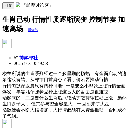
『邮票讨论区』
回复
生肖已动 行情性质逐渐演变 控制节奏 加
速离场
看全部
#
6
博弈邮社
2025-9-3 10:49:58
楼主所说的生肖系列经过一个多星期的预热，有全面启动的迹
象这没有错。从邮市目前势态了看，倘若要推动行情
行情向纵深发展只有两种可能: 一是要么小型张上涨行情全面
爆发，单靠几个强势品种上涨这么大的盘面是很难拉
动起来的；二是要什么生肖热点继续扩散持续拉动上涨，虽然
生肖盘子大， 但其参与资金容量大，一旦起来了大盘
指数便会不断大幅增加，大行情必须有大资金推动，否则成不
了气候。