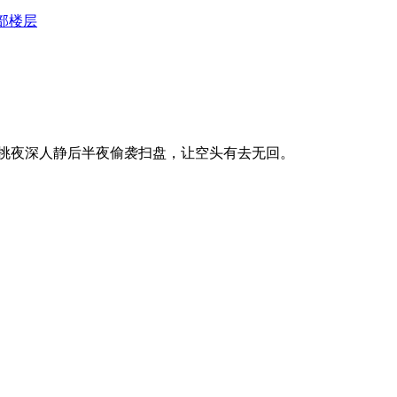
部楼层
挑夜深人静后半夜偷袭扫盘，让空头有去无回。