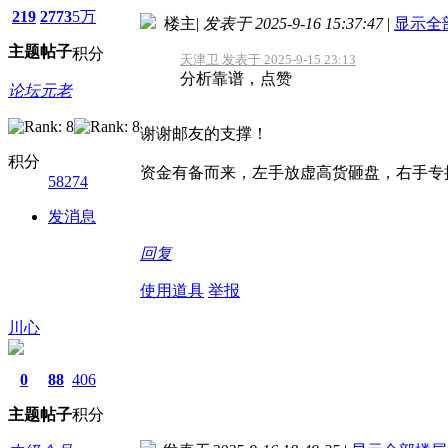
219
2773
5万
楼主
|
发表于 2025-9-16 15:37:47
|
显示全
主题
帖子
积分
天津卫 发表于 2025-9-15 23:13
分析靠谱，点赞
论坛元老
谢谢邮友的支撑！
积分
资金有备而来，左手放虚高货砸盘，右手专
58274
发消息
回复
使用道具
举报
川心
0
88
406
主题
帖子
积分