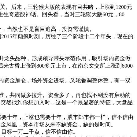
关。后来，三轮猴大版的表现有目共睹，上涨到1200元
生奇迹般神话。回头看，当时三轮猴大版60元，80
，当然也不是盲目追高，投资需谨慎。
到2015年颠疯时刻，历经了三个阶段十二个年头，现在的
升龙头品种，形成领导带头示范作用，吸引场内资金做
后来古桥上涨到800多元上市，在南京文交所上涨到6000
内资金加仓，场外资金进场。又轮番调整休整，有一双
谁，共同做多拉升。资金多了，再也找不到没有启动的
友突然找到你想加入时，这是一个最显著的特征，大盘品
需要十年，上涨也需要十年，股市邮市都一样，信不信由
批金凤凰，资本市场从来不缺资金，缺的是时间。
目标一万二千点，信不信由你。