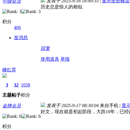
发表于 2025-9-16 18:49:35
|
显示全部楼层
中级会员
历史总是惊人的相似
积分
406
发消息
回复
使用道具
举报
峰红昇
3
32
1658
主题
帖子
积分
发表于 2025-9-17 08:30:04
来自手机
|
显
金牌会员
好文，现在就是初起阶段，大跌10年，已
积分