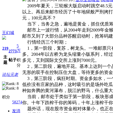
2009年夏天，三轮猴大版启动时跳空48.
以上。再后来邮市经历了十年地狱般严刑拷打，
元，100元高不？
当下，当务之急，遍地是黄金，抓住优质筹
邮市上一波行情，从2004年走到2009年
王幻城
邮市又到了大部分品种苏醒启动时，抢筹码建
行情经历三个时期；
5
1，第一阶段，复苏，树龙头。一堆邮票只
219
万
2773
多。2004年以古桥为龙头缩量小版系列，经过
主
帖子
积
多元，又到国际文交所上涨到7000元。
题
分
2，第二阶段，遍地开花。基本上达到一个
无形的双手在控制压住大盘，等待更多的资金
论坛元老
3，第三阶段，疯狂时期。资金多如水，一
低价没有庄家的品种，这时吸引的是场外吃瓜
种如奔腾的黄河瀑布，脱江的野马，什么重大
当前，邮市处于类似于第一阶段，板块形成，
积分
58274
你。十年下跌榨干你的筹码，十年上涨榨干你
题外话，现在股市资金相对体量小，也正在
发消