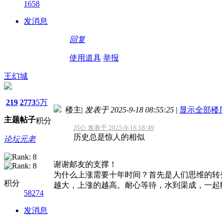
1658
发消息
回复
使用道具
举报
王幻城
219
2773
5万
楼主
|
发表于 2025-9-18 08:55:25
|
显示全部楼
主题
帖子
积分
川心 发表于 2025-9-16 18:49
历史总是惊人的相似
论坛元老
谢谢邮友的支撑！
为什么上涨需要十年时间？首先是人们思维的转
积分
越大，上涨的越高。耐心等待，水到渠成，一起
58274
发消息