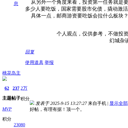
从另外一个角度来看，投资第一任务就是要
息
多少人要吃饭，国家需要股市化债，撬动激活
具体一点，邮商游资要吃饭会拉什么板块？
个人观点，仅供参考，不做投资依
幻城杂谈 2025年
回复
使用道具
举报
桃花岛主
62
237
2万
主题
帖子
积分
发表于 2025-9-15 13:27:27
来自手机
|
显示全部
MVP
好帖，有理有据！顶一个。
积分
23080