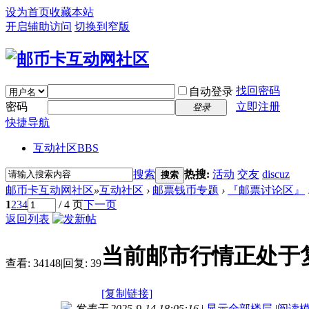
设为首页
收藏本站
开启辅助访问
切换到窄版
找回密码
自动登录
密码
立即注册
登录
快捷导航
互动社区
BBS
搜索
热搜:
活动
交友
discuz
搜索
邮币卡互动网社区
»
互动社区
›
邮票钱币专题
›
『邮票讨论区』
1
2
3
4
/ 4 页
下一页
返回列表
当前邮市行情正处于
查看:
34148
|
回复:
39
[复制链接]
发表于 2025-9-14 18:05:16
|
显示全部楼层
|
阅读