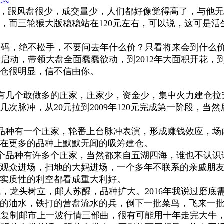
5元，跟风盘很少，成交量少，人们都好像觉得高了，与他无
而三轮猴大版稳稳站在120元左右，可以说，这可是活生
码，绝不松手，不要问去年什么价？只看将来会到什么价
金猴启动，带领大盘全面蠢蠢欲动，到2012年大面积开花，
仓很明显，信不信由你。
有几个敢做多的庄家，庄家少，资金少，集中火力建仓拉
几次脉冲，从20元拉到2009年120元完成第一阶段，当然
品种有一个庄家，轮番上台脉冲表演，形成赚钱效应，场
在更多的品种上默默无闻的吸筹建仓。
个品种有许多个庄家，当然都来自五湖四海，谁也不认识
观众进场，扫地的大妈进场，一个多年不联系的亲戚朋
实质性的利空都看成重大利好。
龙头树立，邮人苏醒，品种扩大。2016年我说过磨底
的油水，铁打的营盘流水的兵，倒下一批菜鸟，飞来一
复制邮市上一波行情三部曲，很有可能用十年走完大牛，