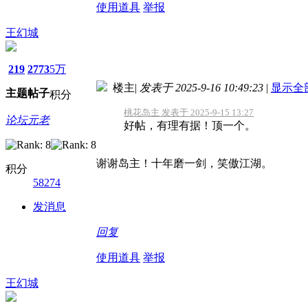
使用道具
举报
王幻城
219
2773
5万
楼主
|
发表于 2025-9-16 10:49:23
|
显示全
主题
帖子
积分
桃花岛主 发表于 2025-9-15 13:27
论坛元老
好帖，有理有据！顶一个。
谢谢岛主！十年磨一剑，笑傲江湖。
积分
58274
发消息
回复
使用道具
举报
王幻城