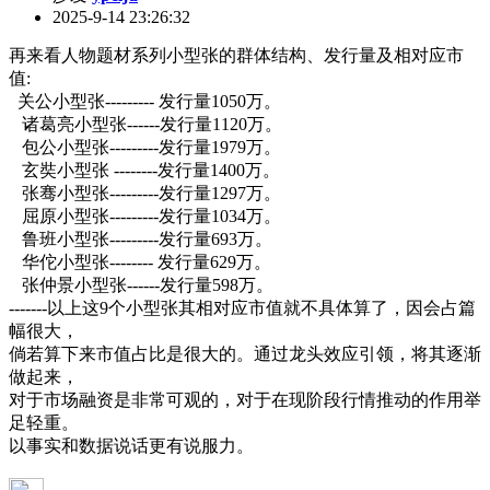
2025-9-14 23:26:32
再来看人物题材系列小型张的群体结构、发行量及相对应市
值:
关公小型张--------- 发行量1050万。
诸葛亮小型张------发行量1120万。
包公小型张---------发行量1979万。
玄奘小型张 --------发行量1400万。
张骞小型张---------发行量1297万。
屈原小型张---------发行量1034万。
鲁班小型张---------发行量693万。
华佗小型张-------- 发行量629万。
张仲景小型张------发行量598万。
-------以上这9个小型张其相对应市值就不具体算了，因会占篇
幅很大，
倘若算下来市值占比是很大的。通过龙头效应引领，将其逐渐
做起来，
对于市场融资是非常可观的，对于在现阶段行情推动的作用举
足轻重。
以事实和数据说话更有说服力。