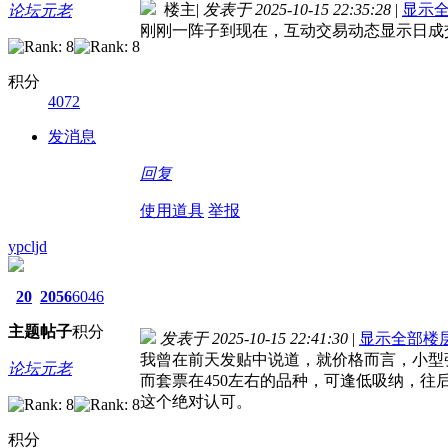
楼主
|
发表于 2025-10-15 22:35:28
|
显示
论坛元老
刚刚一阵子到现在，互动交易动态显示日成交
积分
4072
发消息
回复
使用道具
举报
ypcljd
20
2056
6046
主题
帖子
积分
发表于 2025-10-15 22:41:30
|
显示全部楼
我曾在前天发贴中说道，就价格而言，小型张
论坛元老
而套票在450左右的品种，可逢低吸纳，往
这个绝对认可。
积分