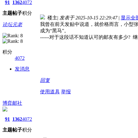
91
1362
4072
主题
帖子
积分
楼主
|
发表于 2025-10-15 22:29:47
|
显示全
我曾在前天发贴中说道，就价格而言，小型张
论坛元老
成为“黑马”。
------对于这段话不知道认可的邮友有多少? 
积分
4072
发消息
回复
使用道具
举报
博弈邮社
91
1362
4072
主题
帖子
积分