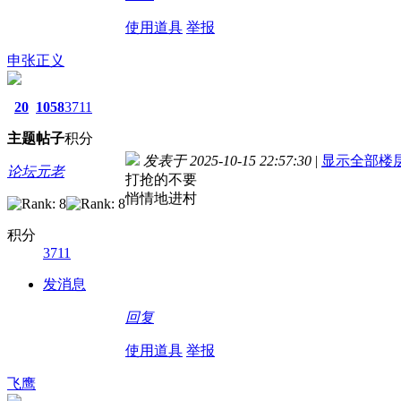
使用道具
举报
申张正义
20
1058
3711
主题
帖子
积分
发表于 2025-10-15 22:57:30
|
显示全部楼
论坛元老
打抢的不要
悄情地进村
积分
3711
发消息
回复
使用道具
举报
飞鹰