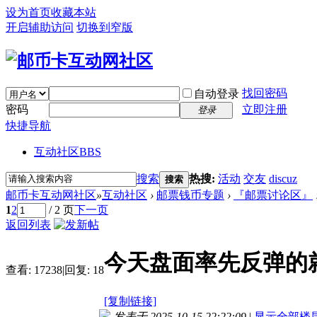
设为首页
收藏本站
开启辅助访问
切换到窄版
找回密码
自动登录
密码
立即注册
登录
快捷导航
互动社区
BBS
搜索
热搜:
活动
交友
discuz
搜索
邮币卡互动网社区
»
互动社区
›
邮票钱币专题
›
『邮票讨论区』
1
2
/ 2 页
下一页
返回列表
今天盘面率先反弹的
查看:
17238
|
回复:
18
[复制链接]
发表于 2025-10-15 22:22:09
|
显示全部楼