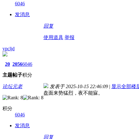
6046
发消息
回复
使用道具
举报
ypcljd
20
2056
6046
主题
帖子
积分
论坛元老
发表于 2025-10-15 22:46:09
|
显示全部楼
盘面来势猛烈，夜不能寐。
积分
6046
发消息
回复