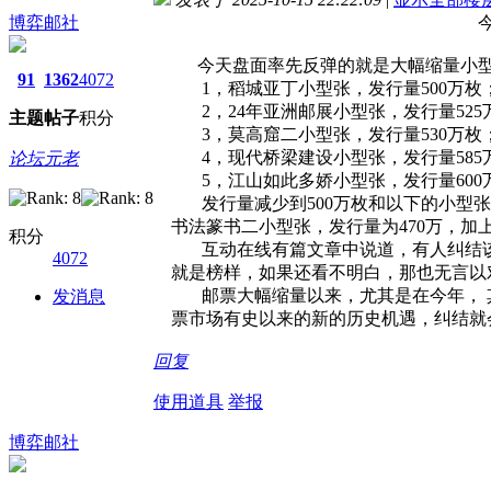
博弈邮社
今天盘面率先反弹的
今天盘面率先反弹的就是大幅缩量小型张
91
1362
4072
1，稻城亚丁小型张，发行量500万枚
2，24年亚洲邮展小型张，发行量525
主题
帖子
积分
3，莫高窟二小型张，发行量530万枚
4，现代桥梁建设小型张，发行量585
论坛元老
5，江山如此多娇小型张，发行量600
发行量减少到500万枚和以下的小型张，
书法篆书二小型张，发行量为470万，加上
积分
互动在线有篇文章中说道，有人纠结该盯
4072
就是榜样，如果还看不明白，那也无言以
邮票大幅缩量以来，尤其是在今年， 其套
发消息
票市场有史以来的新的历史机遇，纠结就
回复
使用道具
举报
博弈邮社