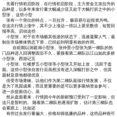
先看行情初启阶段，在行情初启阶段，主力资金主攻拉升的
品种是，以多年来发行量大幅减少且又处于大幅打折之中的小
型张， 这些小型
张有一个突出的特点，一旦拉升， 极容易引起投资共鸣。
在这次行情上涨中，其不少上涨达一倍以上甚至数倍，短暂回
报率高。启动这些
小型张，对于在市场极其低迷的状态下，迅速凝聚人气，遏
制住市场整体势态下滑，已经起到明显有效的作用。
自前期以洞庭湖小型张、张仲景小型张为第一梯队的热
门品种进入回调整固后不久，紧接着第二梯队以江山如此多娇
小型张、西游记五
小型张、红楼梦五小型张等小型张又开始上攻， 活跃于盘
面。这些小型张自发行后虽然没有进入深幅打折之中， 但其
题材及质地都很优良，
倍受市场青睐。以他们作为第二梯队延续行情发展， 不仅
是为了巩固成果，而且更重要的是可以更多吸纳资金参与，
进一步提振信心。虽
然从盘面看来，行情因今年的新邮预订受到了一定影响，但
这只是暂时的。 随着第二梯队热逐渐扩散， 估计第三梯队也
会紧跟上，比如还
有些过去发行量偏大，价格却很低廉的品种，这些品种很可