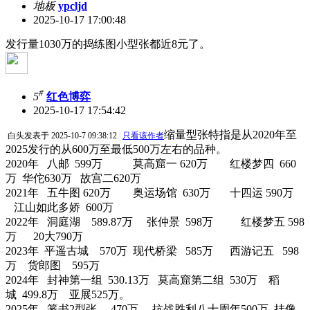
地板
ypcljd
2025-10-17 17:00:48
发行量1030万的捣练图小型张都近8元了。
#
5
红色博弈
2025-10-17 17:54:42
缩量型张特指是从2020年至
白头
发表于 2025-10-7 09:38:12
|
只看该作者
2025发行的从600万至最低500万左右的品种。
2020年 八邮 599万 莫高窟一 620万 红楼梦四 660
万 华佗630万 故宫二620万
2021年 五牛图 620万 奥运场馆 630万 十四运 590万
江山如此多娇 600万
2022年 洞庭湖 589.87万 张仲景 598万 红楼梦五 598
万 20大790万
2023年 平遥古城 570万 现代桥梁 585万 西游记五 598
万 货郎图 595万
2024年 封神第一组 530.13万 莫高窟第二组 530万 稻
城 499.8万 亚展525万。
2025年 篆书2型张 470万 抗战胜利八十周年500万 挂像