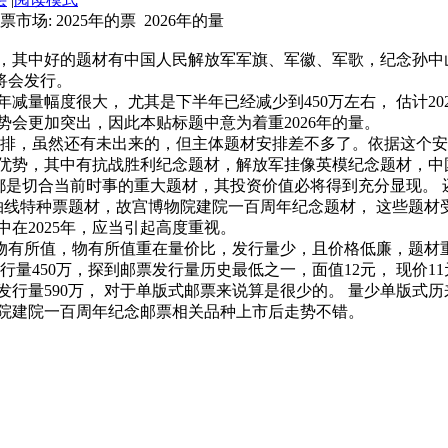
票 2026年的量
，其中好的题材有中国人民解放军军旗、军徽、军歌，纪念孙中山
将会发行。
减量幅度很大， 尤其是下半年已经减少到450万左右， 估计20
势会更加突出，因此本贴标题中意为着重2026年的量。
排，虽然还有未出来的，但主体题材安排差不多了。依据这个安排
势，其中有抗战胜利纪念题材，解放军挂像英模纪念题材，中国
都是切合当前时事的重大题材，其投资价值必将得到充分显现。 
轴线特种票题材，故宫博物院建院一百周年纪念题材， 这些题材
在2025年，应当引起高度重视。
资物有所值，物有所值重在量价比，发行量少，且价格低廉，题材
量450万，探到邮票发行量历史最低之一，面值12元， 现价1
行量590万， 对于单版式邮票来说算是很少的。 量少单版式
院建院一百周年纪念邮票相关品种上市后走势不错。