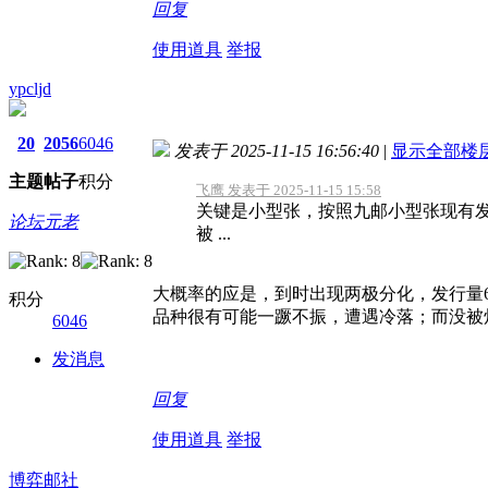
回复
使用道具
举报
ypcljd
20
2056
6046
发表于 2025-11-15 16:56:40
|
显示全部楼
主题
帖子
积分
飞鹰 发表于 2025-11-15 15:58
关键是小型张，按照九邮小型张现有发
论坛元老
被 ...
大概率的应是，到时出现两极分化，发行量
积分
品种很有可能一蹶不振，遭遇冷落；而没被
6046
发消息
回复
使用道具
举报
博弈邮社