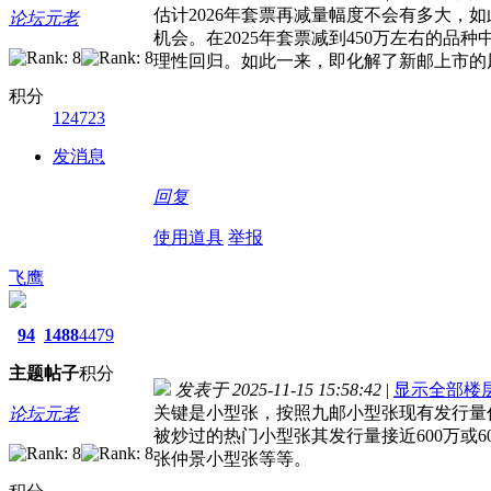
估计2026年套票再减量幅度不会有多大，如
论坛元老
机会。在2025年套票减到450万左右的
理性回归。如此一来，即化解了新邮上市的
积分
124723
发消息
回复
使用道具
举报
飞鹰
94
1488
4479
主题
帖子
积分
发表于 2025-11-15 15:58:42
|
显示全部楼
关键是小型张，按照九邮小型张现有发行量作
论坛元老
被炒过的热门小型张其发行量接近600万或
张仲景小型张等等。