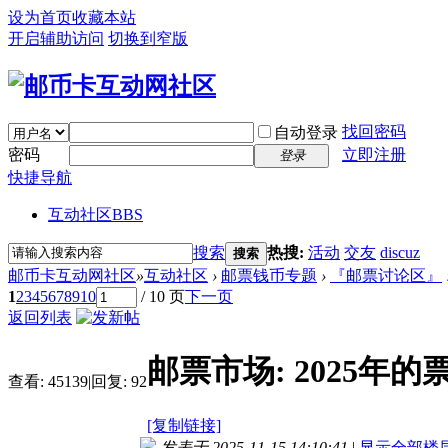
设为首页
收藏本站
开启辅助访问
切换到窄版
找回密码
自动登录
密码
立即注册
登录
快捷导航
互动社区
BBS
搜索
热搜:
活动
交友
discuz
搜索
邮币卡互动网社区
»
互动社区
›
邮票钱币专题
›
『邮票讨论区』
1
2
3
4
5
6
7
8
9
10
/ 10 页
下一页
返回列表
邮票市场: 2025年的票
查看:
45139
|
回复:
92
[复制链接]
发表于 2025-11-15 14:10:41
|
显示全部楼