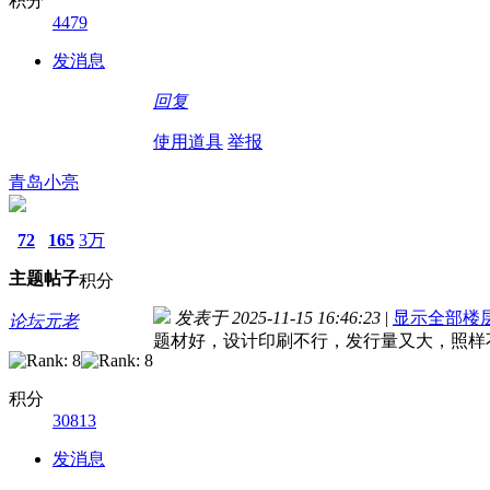
积分
4479
发消息
回复
使用道具
举报
青岛小亮
72
165
3万
主题
帖子
积分
发表于 2025-11-15 16:46:23
|
显示全部楼
论坛元老
题材好，设计印刷不行，发行量又大，照样
积分
30813
发消息