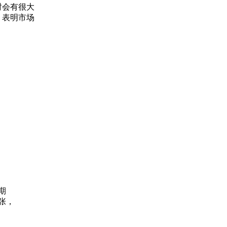
时会有很大
，表明市场
期
张，