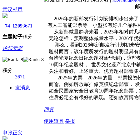
邮票市场: 2025年的
武汉邮币
2026年的新邮发行计划安排初步出来了
有人工智能邮票等，小型张有好几个品种
74
1209
3671
从新邮减量趋势来看，2025年相对前几年
主题
帖子
积分
无论怎样，预测整体减量水平，2026年优
那么，看到2026年新邮发行计划初步安
论坛元老
题材而言，该年度所发行的题材明显具有优
台湾光复纪念日纪念题材(纪念封)，这些
10周年纪念题材， 世界文化遗产北京中
积分
关注和看好。上述重大、优秀题材邮票集中
3671
2025年的票，2026年的量，邮票投
而喻。例如解放军挂像英模纪念邮票， 发行
发消息
如全民国家安全日教育10周年纪念邮票，发
往后必定会有很好的表现。还如故宫博物
回复
使用道具
举报
申张正义