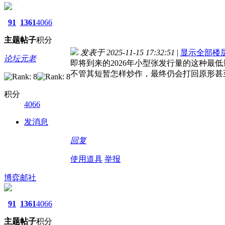
91
1361
4066
主题
帖子
积分
发表于 2025-11-15 17:32:51
|
显示全部楼
论坛元老
即将到来的2026年小型张发行量的这种最
不管其短暂怎样炒作，最终仍会打回原形甚
积分
4066
发消息
回复
使用道具
举报
博弈邮社
91
1361
4066
主题
帖子
积分