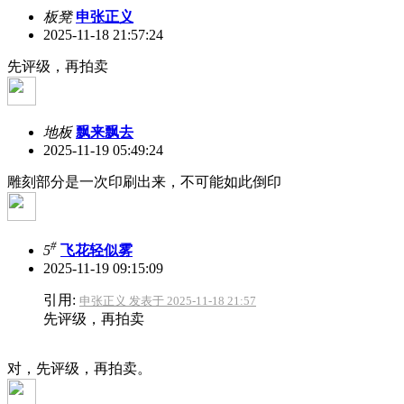
板凳
申张正义
2025-11-18 21:57:24
先评级，再拍卖
地板
飘来飘去
2025-11-19 05:49:24
雕刻部分是一次印刷出来，不可能如此倒印
#
5
飞花轻似雾
2025-11-19 09:15:09
引用:
申张正义 发表于 2025-11-18 21:57
先评级，再拍卖
对，先评级，再拍卖。