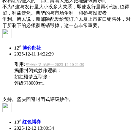
轻易让给他人的，自己留着大把大把地赚钱何乐而
不为? 这与发行量大小没多大关系，即使发行量再小他们也得
留，利益使然。典型的与市场争利，和参与投资者
争利。所以说，新邮除配发给预订户以及上市窗口销售外，对
于所剩下的必须彻底销毁掉，这一点非常重要。
#
12
博弈邮社
2025-12-11 14:22:29
引用:
申张正义 发表于 2025-12-10 21:39
揭露封闭式炒作逻辑：
如红楼梦五型张：
评级刀8000元。
支持。坚决回避封闭式评级炒作。
#
13
红色博弈
2025-12-12 13:00:34