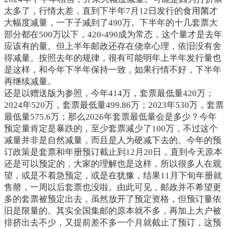
太多了，行情太差，直到下半年
7
月
12
日发行的食用菌才
大幅度减量，一下子减到了
490
万。下半年的十几套票大
部分都在
500
万以下，
420-490
成为常态，这个量才是去年
应该有的量。但上半年邮政还存在侥幸心理，依旧没有舍
得减量。按照去年的规律，很有可能明年上半年发行量也
是这样，和今年下半年保持一致，如果行情不好，下半年
再继续减量。
还是以赠送版为参照，今年
414
万，套票最低量
420
万；
2024
年
520
万，套票最低量
499.86
万；
2023
年
530
万，套票
最低量
575.6
万；那么
2026
年套票最低量会是多少？今年
预定量肯定是暴跌的，至少套票减少了
100
万，不过这个
减量并非是自然减量，而且是人为硬减下去的。今年的预
订政策是套票和年册预订截止到
12
月
20
日，直到今天原本
还是可以预定的，大家的理解也是这样，所以很多人在观
望，或是不着急预定，或是在犹豫，结果
11
月下旬年册就
售罄，一周以后套票也没啦。由此可见，邮政并不希望更
多的套票被预定出去，虽然放开了预定资格，但预订量依
旧是限量的。其实全国集邮的原本就不多，再加上大户被
排挤出去不少，又提前差不多一个月就截止了预订，这预