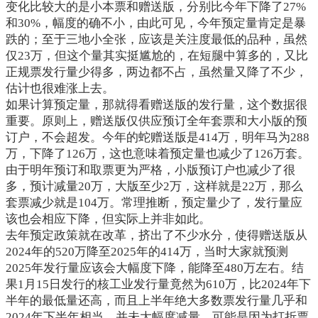
变化比较大的是小本票和赠送版，分别比今年下降了
27%
和
30%
，幅度的确不小，由此可见，今年预定量肯定是暴
跌的；至于三地小全张，应该是关注度最低的品种，虽然
仅
23
万，但这个量其实挺尴尬的，在短腿中算多的，又比
正规票发行量少得多，两边都不占，虽然量又降了不少，
估计也很难涨上去。
如果计算预定量，那就得看赠送版的发行量，这个数据很
重要。原则上，赠送版仅供应预订全年套票和大小版的预
订户，不会超发。今年的蛇赠送版是
414
万，明年马为
288
万，下降了
126
万，这也意味着预定量也减少了
126
万套。
由于明年预订和取票更为严格，小版预订户也减少了很
多，预计减量
20
万，大版至少
2
万，这样就是
22
万，那么
套票减少就是
104
万。常理推断，预定量少了，发行量应
该也会相应下降，但实际上并非如此。
去年预定政策就在改革，挤出了不少水分，使得赠送版从
2024
年的
520
万降至
2025
年的
414
万，当时大家就预测
2025
年发行量应该会大幅度下降，能降至
480
万左右。结
果
1
月
15
日发行的核工业发行量竟然为
610
万，比
2024
年下
半年的最低量还高，而且上半年绝大多数票发行量几乎和
2024
年下半年相当，并未大幅度减量。可能是因为打折票