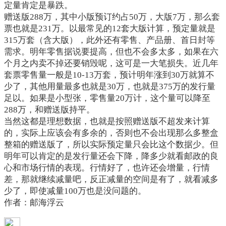
定量肯定是暴跌。
赠送版
288
万，其中小版预订约占
50
万，大版
7
万，那么套
票也就是
231
万。以最常见的
12
套大版计算，预定量就是
315
万套（含大版），此外还有零售、产品册、首日封等
需求。明年零售据说要提高，但也不会多太多，如果在六
个月之内卖不掉还要销毁呢，这可是一大笔损失。近几年
套票零售量一般是
10-13
万套，预计明年涨到
30
万就算不
少了，其他用量最多也就是
30
万，也就是
375
万的发行量
足以。如果是小型张，零售量
20
万计，这个量可以降至
288
万，和赠送版持平。
当然这都是理想数据，也就是按照赠送版不超发来计算
的，实际上应该会有多余的，否则也不会出现那么多整盒
整箱的赠送版了，所以实际预定量只会比这个数据少。但
明年可以肯定的是发行量还会下降，降多少就看邮政的良
心和市场行情的表现。行情好了，也许还会增量，行情
差，那就继续减量吧，反正减量的空间是有了，就看减多
少了，即使减量
100
万也是没问题的。
作者：邮海浮云