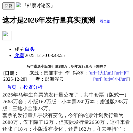
『邮票讨论区』
回复
这才是2026年发行量真实预测
看全部
楼主
白头
收藏
2025-12-30 08:48:55
马年赠送小版发行量288万，明年发行量会下降吗？
来源：集邮本子 作
[字体：
[url=]大[/url]
[url=]中
[日期：
2025-12-28]
者：邮海浮云
[/url]
[url=]小[/url]
]
首页
→
投资分析
2026
年马年生肖票的发行量
公布了
，其中套票（版式一）
2668
万套；小版
162
万版；小本票
280
万本；赠送版
288
万
版；三地小全张
23
万。
套票的发行量几乎没有变化，今年的蛇票计划发行量为
2680
万，仅下降了
12
万，但实际发行量
2650
万，这样来看
还涨了
18
万；小版没有变化，还是
162
万，和去年持平；