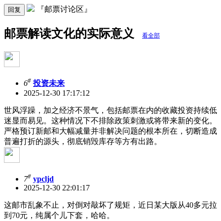
『邮票讨论区』
回复
邮票解读文化的实际意义
看全部
#
6
投资未来
2025-12-30 17:17:12
世风浮躁，加之经济不景气，包括邮票在内的收藏投资持续低
迷显而易见。这种情况下不排除政策刺激或将带来新的变化。
严格预订新邮和大幅减量并非解决问题的根本所在，切断造成
普遍打折的源头，彻底销毁库存等方有出路。
#
7
ypcljd
2025-12-30 22:01:17
这邮市乱象不止，对倒对敲坏了规矩，近日某大版从40多元拉
到70元，纯属个儿下套，哈哈。