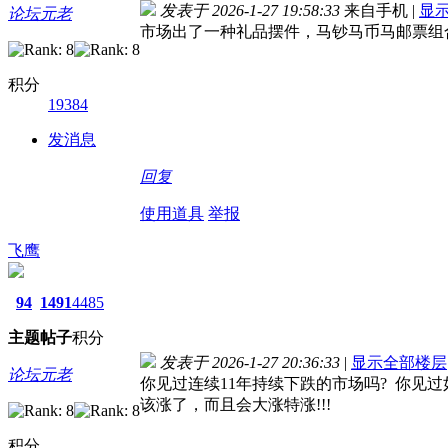
发表于 2026-1-27 19:58:33
来自手机
|
显
论坛元老
市场出了一种礼品摆件，马钞马币马邮票组
积分
19384
发消息
回复
使用道具
举报
飞鹰
94
1491
4485
主题
帖子
积分
发表于 2026-1-27 20:36:33
|
显示全部楼层
论坛元老
你见过连续11年持续下跌的市场吗? 你见
该涨了，而且会大涨特涨!!!
积分