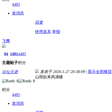
4485
发消息
回复
使用道具
举报
飞鹰
94
1491
4485
主题
帖子
积分
发表于 2026-1-27 20:38:09
|
显示全部楼层
论坛元老
山雨欲来风满楼
积分
4485
发消息