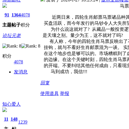
马票市场走势远远强
91
1364
4078
近两日来，四轮生肖邮票马票诸品种其市场
买盘活跃，而今年发行的马钞令人大失所望
主题
帖子
积分
为什么说这就对了? 从藏品一般投资逻辑
是天壤之别。量少为王，这不就对了吗?
论坛元老
有人称，今年的四轮生肖马票反映出了不
挂钩，就与不看好生肖邮票混为一谈。 实
在这个地步也是够可以的。市场糟糕到了虚
积分
的边缘。在这个关键时刻，四轮生肖马票再
4078
的开端。不要纠结其他任何成由，只看现实
马到成功，我信!!!
发消息
回复
使用道具
举报
知心爱人
11
148
1239