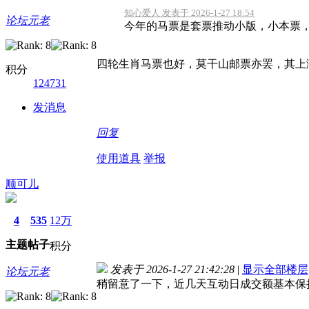
知心爱人 发表于 2026-1-27 18:54
论坛元老
今年的马票是套票推动小版，小本票，
四轮生肖马票也好，莫干山邮票亦罢，其上
积分
124731
发消息
回复
使用道具
举报
顺可儿
4
535
12万
主题
帖子
积分
发表于 2026-1-27 21:42:28
|
显示全部楼层
论坛元老
稍留意了一下，近几天互动日成交额基本保