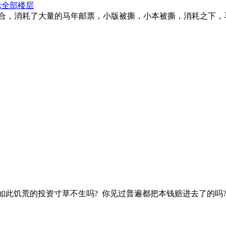
示全部楼层
合，消耗了大量的马年邮票，小版被撕，小本被撕，消耗之下，
过如此饥荒的投资寸草不生吗? 你见过普遍都把本钱赔进去了的吗