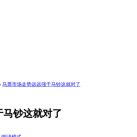
›
马票市场走势远远强于马钞这就对了
于马钞这就对了
|
阅读模式