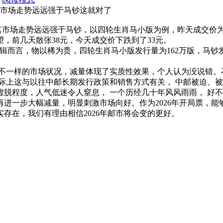
于马钞这就对了
走势远远强于马钞，以四轮生肖马小版为例，昨天成交价为3
，前几天散张38元，今天成交价下跌到了33元。
而言，物以稀为贵，四轮生肖马小版发行量为162万版，马钞
一样的市场状况，减量体现了实质性效果，个人认为没说错。
际上这与以往中邮长期发行政策和销售方式有关， 中邮被迫、
脱程度，人气低迷令人窒息， 一个历经几十年风风雨雨， 好
进一步大幅减量，明显刺激市场向好。作为2026年开局票，能
存在，我们有理由相信2026年邮市将会变的更好。