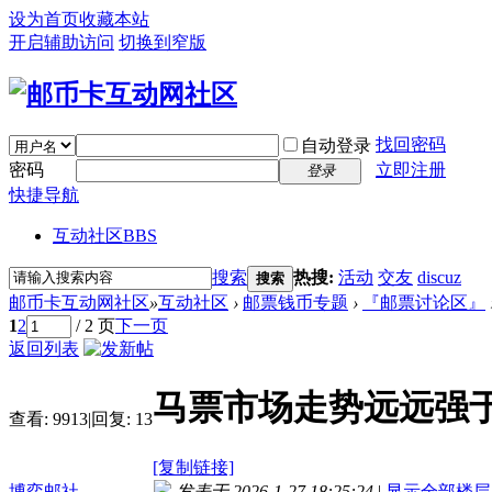
设为首页
收藏本站
开启辅助访问
切换到窄版
找回密码
自动登录
密码
立即注册
登录
快捷导航
互动社区
BBS
搜索
热搜:
活动
交友
discuz
搜索
邮币卡互动网社区
»
互动社区
›
邮票钱币专题
›
『邮票讨论区』
1
2
/ 2 页
下一页
返回列表
马票市场走势远远强
查看:
9913
|
回复:
13
[复制链接]
博弈邮社
发表于 2026-1-27 18:25:24
|
显示全部楼层