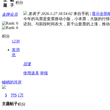
主
帖
积分
题
子
发表于 2026-1-27 18:54:02
来自手机
|
显示全部
金牌会员
今年的马票是套票推动小版，小本票，大版的行情
还别。与前段时间农大，莫干山套票的上涨，推动
积分
1239
发消
息
回复
使用道具
举报
峻峭的河岸
5
775
1万
主题
帖子
积分