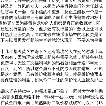
略显不足，兴奋的人们是碰上历史上重大机遇是黄金白银
马钞又是一阵风的功夫，未担当起生肖钞热门的大任就成
要让它再飞一会，信不信的不重要，反正是能救一个是一
励做多的市场哪里还有前途呢？前几期中我曾提过用标十
买资格呢？因为能留住龙钞的人们都是真正的收藏者，即
不超过发行量的半数，至少还有发行量的半数以上还可以
而且热度还会更高，同时龙钞在钱币市场中的地位更是至
此下去以后再发行新的生肖钞就没法玩了，不要以为皇帝
了十几年都没黄？神奇不？还有退坑的人在别的游戏上玩
每天都有，因为玩游戏要上新装备需要充值，新装备好就
费得，光这二次福利得到的钻石就相当于送1500元，
充个百八十元的，所以这个游戏不死的原因就在这里，不知
就是这个意思，只有维护收藏者的利益，就是维护钱币市
时要保证谁的利益，如果你们一味的保护吃人血馒头那些
然礼品需求还在持续中，但需求量却下降了，同时大学生的抛
的更少直至忽略不计，带4标十在860元，蛇钞就没法说
在黄金白银上面，虽然国际白银价格跌破20元以下（18