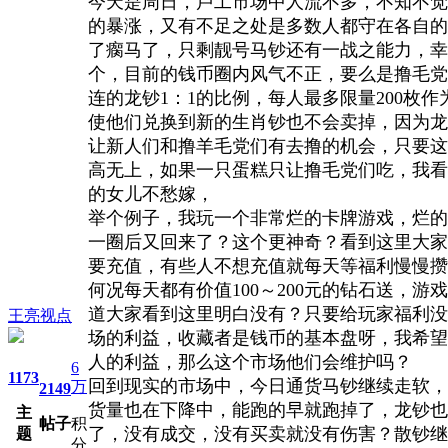
今天是周日，卢工市场中人流不多，不知不觉
的暴涨，又有不足之处是多数人都守在各自的
了瘸马了，只剩靓号马钞还有一战之能力，幸
个，目前的钱币圈内风气不正，要么是撸毛党
连的龙钞1：1的比例，每人最多限量200
使他们兑换到新的生肖钞也不会卖掉，因为龙
让新人们和撸羊毛党们有去撸的机会，只要这
高无上，如果一只蛋糕只让撸毛党们吃，我看
的女儿不愁嫁，
举个例子，我玩一个非常烂的卡牌游戏，烂的
一圈后又回来了？这个更神奇？看到这里大家
要充值，有些人不想充值就每天等福利慢慢攒
何况每天都有价值100～200元的钻石送
道大家看到这里明白没有？只要给玩家福利没
王亮视点
场的利益，收藏者是钱币的基本盘呀，我希望
人的利益，那么这个市场他们会维护吗？
6
1173
回到现实的市场中，今日通货马钞继续走软，散
万
2149
货量也在下降中，能跑的早就跑掉了，龙钞也不
主
帖子
积
了，没有成交，没有买卖就没有伤害？散钞继续
题
分