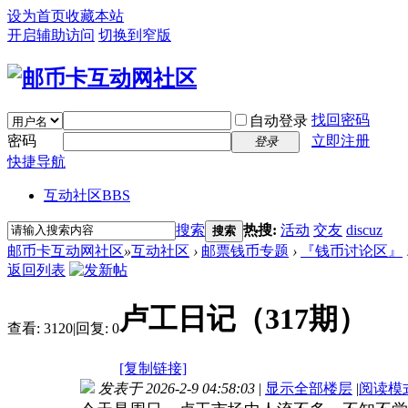
设为首页
收藏本站
开启辅助访问
切换到窄版
找回密码
自动登录
密码
立即注册
登录
快捷导航
互动社区
BBS
搜索
热搜:
活动
交友
discuz
搜索
邮币卡互动网社区
»
互动社区
›
邮票钱币专题
›
『钱币讨论区』
返回列表
卢工日记（317期）
查看:
3120
|
回复:
0
[复制链接]
发表于 2026-2-9 04:58:03
|
显示全部楼层
|
阅读模