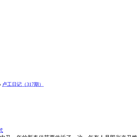
›
卢工日记（317期）
式