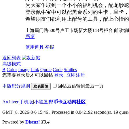
为大家争取到一个小小的福利机会，配龙钞蛇
登录佩牛宝中可以配黑金系列的生卡，旦卡，
希望朋友们都利用上配号的工具，配上心怡的
上海局门路600号卢工市场新大楼143号柜台 邮政编码200
回复
使用道具
举报
返回列表
高级模式
B
Color
Image
Link
Quote
Code
Smilies
您需要登录后才可以回帖
登录
|
立即注册
本版积分规则
回帖后跳转到最后一页
发表回复
Archiver
|
手机版
|
小黑屋
|
邮币卡互动网社区
GMT+8, 2026-8-6 15:46
, Processed in 0.042192 second(s), 19 querie
Powered by
Discuz!
X3.4