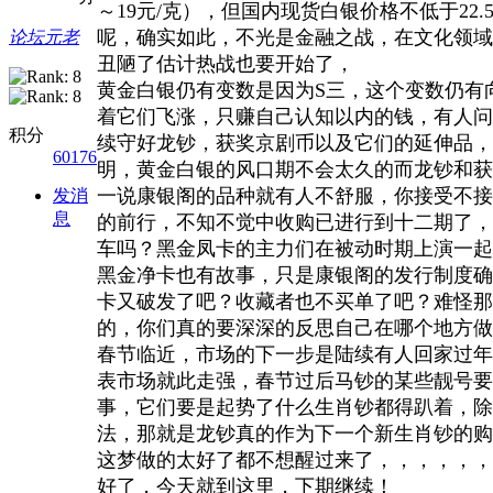
～19元/克），但国内现货白银价格不低于2
呢，确实如此，不光是金融之战，在文化领域
论坛元老
丑陋了估计热战也要开始了，
黄金白银仍有变数是因为S三，这个变数仍有
着它们飞涨，只赚自己认知以内的钱，有人问
积分
续守好龙钞，获奖京剧币以及它们的延伸品，
60176
明，黄金白银的风口期不会太久的而龙钞和获
一说康银阁的品种就有人不舒服，你接受不接
发消
息
的前行，不知不觉中收购已进行到十二期了，
车吗？黑金凤卡的主力们在被动时期上演一起
黑金净卡也有故事，只是康银阁的发行制度确
卡又破发了吧？收藏者也不买单了吧？难怪那
的，你们真的要深深的反思自己在哪个地方做
春节临近，市场的下一步是陆续有人回家过年
表市场就此走强，春节过后马钞的某些靓号要
事，它们要是起势了什么生肖钞都得趴着，除
法，那就是龙钞真的作为下一个新生肖钞的购
这梦做的太好了都不想醒过来了，，，，，，
好了，今天就到这里，下期继续！