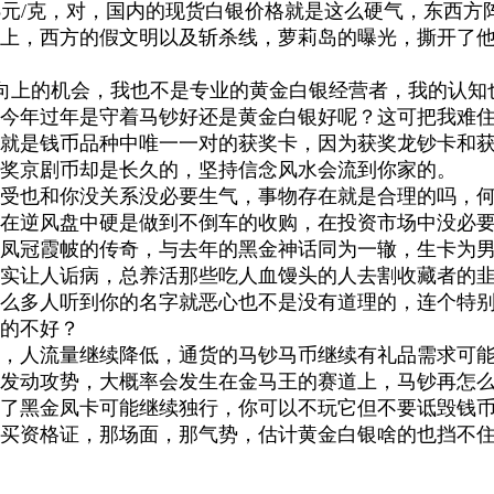
2.5元/克，对，国内的现货白银价格就是这么硬气，东
上，西方的假文明以及斩杀线，萝莉岛的曝光，撕开了
向上的机会，我也不是专业的黄金白银经营者，我的认知
今年过年是守着马钞好还是黄金白银好呢？这可把我难
就是钱币品种中唯一一对的获奖卡，因为获奖龙钞卡和
奖京剧币却是长久的，坚持信念风水会流到你家的。
受也和你没关系没必要生气，事物存在就是合理的吗，
在逆风盘中硬是做到不倒车的收购，在投资市场中没必
凤冠霞帔的传奇，与去年的黑金神话同为一辙，生卡为
实让人诟病，总养活那些吃人血馒头的人去割收藏者的
么多人听到你的名字就恶心也不是没有道理的，连个特
的不好？
，人流量继续降低，通货的马钞马币继续有礼品需求可
发动攻势，大概率会发生在金马王的赛道上，马钞再怎
了黑金凤卡可能继续独行，你可以不玩它但不要诋毁钱
买资格证，那场面，那气势，估计黄金白银啥的也挡不