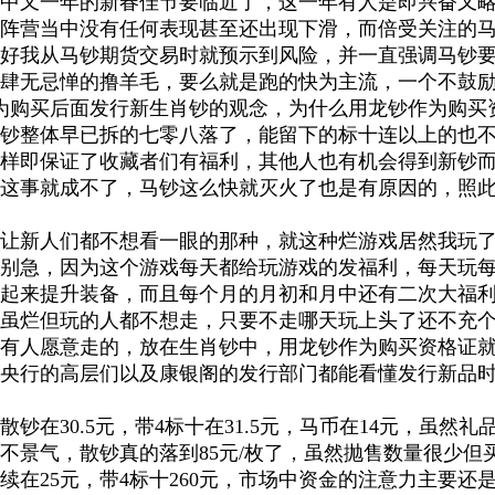
中又一年的新春佳节要临近了，这一年有人是即兴奋又
阵营当中没有任何表现甚至还出现下滑，而倍受关注的
好我从马钞期货交易时就预示到风险，并一直强调马钞
肆无忌惮的撸羊毛，要么就是跑的快为主流，一个不鼓
枚作为购买后面发行新生肖钞的观念，为什么用龙钞作为购
钞整体早已拆的七零八落了，能留下的标十连以上的也
样即保证了收藏者们有福利，其他人也有机会得到新钞
这事就成不了，马钞这么快就灭火了也是有原因的，照
让新人们都不想看一眼的那种，就这种烂游戏居然我玩
别急，因为这个游戏每天都给玩游戏的发福利，每天玩
起来提升装备，而且每个月的月初和月中还有二次大福利免
，游戏虽烂但玩的人都不想走，只要不走哪天玩上头了还不
有人愿意走的，放在生肖钞中，用龙钞作为购买资格证
央行的高层们以及康银阁的发行部门都能看懂发行新品
钞在30.5元，带4标十在31.5元，马币在14元，虽
景气，散钞真的落到85元/枚了，虽然抛售数量很少但买
在25元，带4标十260元，市场中资金的注意力主要还是