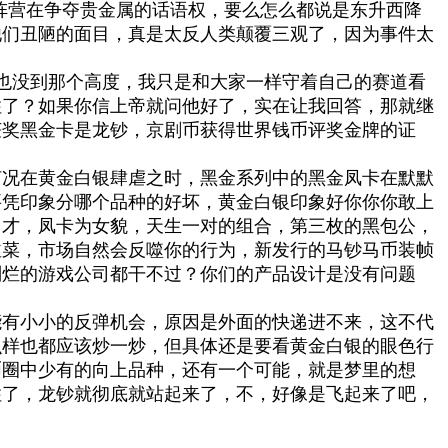
西方阵营在争夺贵金属的话语权，要么怎么都说是东升西降
他们丑陋的面目，真是太反人类颠覆三观了，因为事件太
也没到那个高度，我只是和大家一样守着自己的赛道看
住了？如果你信上帝就问他好了，实在让我回答，那就继
获奖黑金卡是龙钞，京剧币获得世界钱币评奖金牌的证
何况在黄金白银肆虐之时，黑金系列中的黑金凤卡在默默
要凭印象分哪个品种的好坏，黄金白银印象好你你你敢上
男才，凤卡为女貌，天生一对的组合，第三枚的黑包公，
韭菜，市场自然会反噬你的行为，新发行的马钞马币装帧
别烂的游戏公司都干不过？你们的产品设计是没有问题
能有小小的反弹机会，原因是外面的快递进不来，这不代
么样也都应该炒一炒，但具体还是要看黄金白银的眼色行
币圈中少有的向上品种，还有一个可能，就是梦里的想
住了，龙钞就彻底就站起来了，不，好像是飞起来了吧，