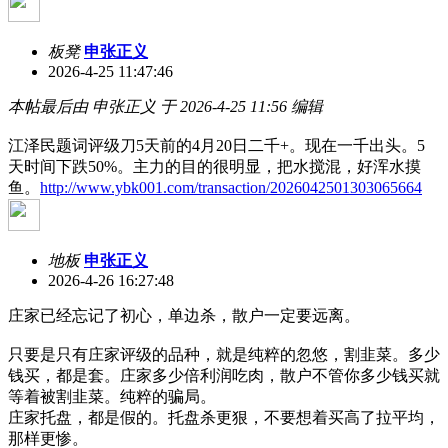
板凳
申张正义
2026-4-25 11:47:46
本帖最后由 申张正义 于 2026-4-25 11:56 编辑
江泽民题词评级刀5天前的4月20日二千+。现在一千出头。5
天时间下跌50%。主力的目的很明显，把水搅混，好浑水摸
鱼。
http://www.ybk001.com/transaction/2026042501303065664
地板
申张正义
2026-4-26 16:27:48
庄家已经忘记了初心，单边杀，散户一定要远离。
只要是只有庄家评级的品种，就是纯粹的忽悠，割韭菜。多少
钱买，都是套。庄家多少倍利润吃肉，散户不管你多少钱买就
等着被割韭菜。纯粹的骗局。
庄家托盘，都是假的。托盘杀更狠，不要想着买高了拉平均，
那样更惨。