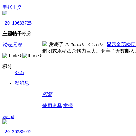
申张正义
20
1063
3725
主题
帖子
积分
发表于 2026-5-19 14:55:07
|
显示全部楼层
论坛元老
封闭式杀猪盘杀伤力巨大。套牢了无数邮人
积分
3725
发消息
回复
使用道具
举报
ypcljd
20
2058
6052