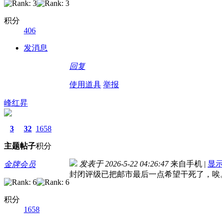
积分
406
发消息
回复
使用道具
举报
峰红昇
3
32
1658
主题
帖子
积分
发表于 2026-5-22 04:26:47
来自手机
|
显
金牌会员
封闭评级已把邮市最后一点希望干死了，唉
积分
1658