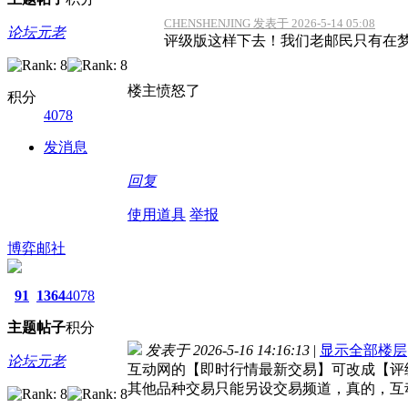
CHENSHENJING 发表于 2026-5-14 05:08
论坛元老
评级版这样下去！我们老邮民只有在梦里才能看
楼主愤怒了
积分
4078
发消息
回复
使用道具
举报
博弈邮社
91
1364
4078
主题
帖子
积分
发表于 2026-5-16 14:16:13
|
显示全部楼层
论坛元老
互动网的【即时行情最新交易】可改成【评
其他品种交易只能另设交易频道，真的，互