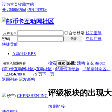
设为首页
收藏本站
开启辅助访问
切换到窄版
找回密码
自动登录
密码
立即注册
登录
快捷导航
互动社区
BBS
搜索
热搜:
活动
交友
discuz
搜索
邮币卡互动网社区
»
互动社区
›
邮票钱币专题
›
『邮票讨论区』
1
2
3
4
5
6
7
8
9
/ 9 页
下一页
返回列表
评级板块的出现大
楼主:
CHENSHENJING
[复制链接]
博弈邮社