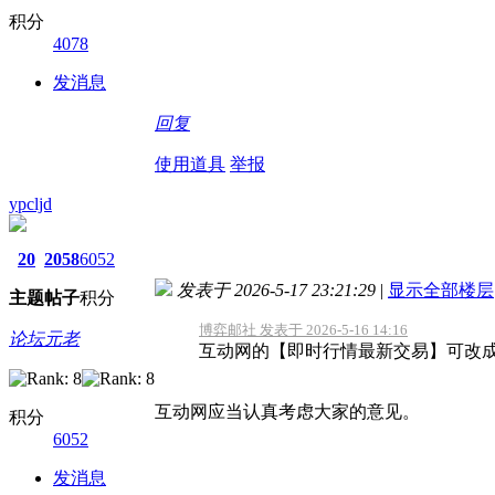
积分
4078
发消息
回复
使用道具
举报
ypcljd
20
2058
6052
发表于 2026-5-17 23:21:29
|
显示全部楼层
主题
帖子
积分
博弈邮社 发表于 2026-5-16 14:16
论坛元老
互动网的【即时行情最新交易】可改成
互动网应当认真考虑大家的意见。
积分
6052
发消息