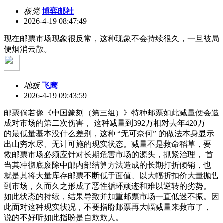
板凳
博弈邮社
2026-4-19 08:47:49
现在邮票市场现象很反常，这种现象不会持续很久，一旦被局
便烟消云散。
地板
飞鹰
2026-4-19 09:43:59
邮票倘若像《中国篆刻（第三组）》特种邮票如此减量便会造
成对市场的第二次伤害， 这种减量到392万相对去年420万
的最低量基本没什么差别，这种 “无可奈何” 的做法本身显示
出山穷水尽、无计可施的现实状态。减量不是救命稻草，要
救邮票市场必须应针对长期危害市场的源头，抓紧治理， 首
当其冲彻底废除中邮内部结算方法造成的长期打折倾销，也
就是其将大量库存邮票不断低于面值、以大幅折扣价大量抛售
到市场，久而久之形成了恶性循环顽迹和难以逆转的劣势。
如此状态的持续，结果导致并加重邮票市场一直低迷不振。因
此面对这种现实状况，不要指盼邮票再大幅减量来救市了，
说的不好听如此指盼是自欺欺人。