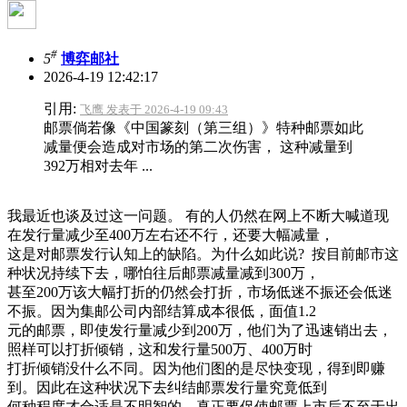
#
5
博弈邮社
2026-4-19 12:42:17
引用:
飞鹰 发表于 2026-4-19 09:43
邮票倘若像《中国篆刻（第三组）》特种邮票如此
减量便会造成对市场的第二次伤害， 这种减量到
392万相对去年 ...
我最近也谈及过这一问题。 有的人仍然在网上不断大喊道现
在发行量减少至400万左右还不行，还要大幅减量，
这是对邮票发行认知上的缺陷。为什么如此说? 按目前邮市这
种状况持续下去，哪怕往后邮票减量减到300万，
甚至200万该大幅打折的仍然会打折，市场低迷不振还会低迷
不振。因为集邮公司内部结算成本很低，面值1.2
元的邮票，即使发行量减少到200万，他们为了迅速销出去，
照样可以打折倾销，这和发行量500万、400万时
打折倾销没什么不同。因为他们图的是尽快变现，得到即赚
到。因此在这种状况下去纠结邮票发行量究竟低到
何种程度才合适是不明智的。真正要促使邮票上市后不至于出