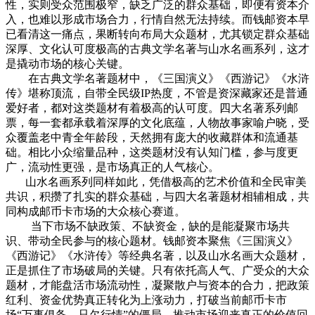
性，实则受众范围极窄，缺乏广泛的群众基础，即便有资本介
入，也难以形成市场合力，行情自然无法持续。而钱邮资本早
已看清这一痛点，果断转向布局大众题材，尤其锁定群众基础
深厚、文化认可度极高的古典文学名著与山水名画系列，这才
是撬动市场的核心关键。
在古典文学名著题材中，《三国演义》《西游记》《水浒
传》堪称顶流，自带全民级IP热度，不管是资深藏家还是普通
爱好者，都对这类题材有着极高的认可度。四大名著系列邮
票，每一套都承载着深厚的文化底蕴，人物故事家喻户晓，受
众覆盖老中青全年龄段，天然拥有庞大的收藏群体和流通基
础。相比小众缩量品种，这类题材没有认知门槛，参与度更
广，流动性更强，是市场真正的人气核心。
山水名画系列同样如此，凭借极高的艺术价值和全民审美
共识，积攒了扎实的群众基础，与四大名著题材相辅相成，共
同构成邮币卡市场的大众核心赛道。
当下市场不缺政策、不缺资金，缺的是能凝聚市场共
识、带动全民参与的核心题材。钱邮资本聚焦《三国演义》
《西游记》《水浒传》等经典名著，以及山水名画大众题材，
正是抓住了市场破局的关键。只有依托高人气、广受众的大众
题材，才能盘活市场流动性，凝聚散户与资本的合力，把政策
红利、资金优势真正转化为上涨动力，打破当前邮币卡市
场“万事俱备，只欠行情”的僵局，推动市场迎来真正的价值回