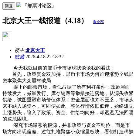
『邮票讨论区』
回复
北京大王一线报道（4.18）
看全部
楼主
北京大王
收藏
2026-4-18 22:18:32
今天我就目前的邮币卡市场现状谈谈我的看法：
首先，政策资金双加持，邮币卡市场为何难迎涨势？钱邮
资本聚焦大众题材破局
眼下的邮票市场，看似占据了所有利好条件：政策层面
持续发力，减量发行、库存销毁等举措接连落地，从源头收紧
供给，试图重塑市场价值体系；资金层面也并不匮乏，市场从
来不缺入场资本，可即便如此，整体行情依旧低迷，始终难见
上涨势头，陷入了政策、资金、供给均向好，却迟迟无法回暖
的尴尬困境。
深究市场滞涨的根源，并非政策与资金不到位，而是市
场方向出现偏差。过往扎堆聚焦小众缩量板块，看似打造稀缺