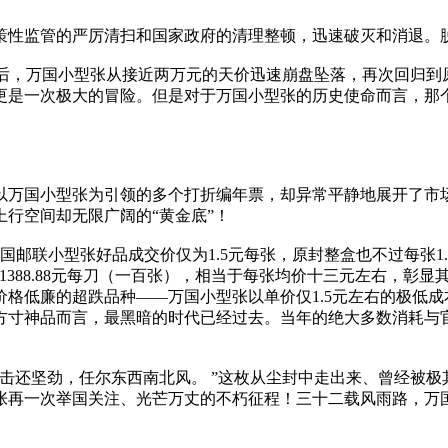
策性监管的严厉清扫和国家政府的清理整顿，迅速破灭和消退。
之后，万国小型张从接近两万元的天价迅速崩盘坠落，再次回归
更是一次极大的冒险。但是对于万国小型张的历史使命而言，那
，以万国小型张为引领的多个打折编年票，却异常平静地展开了
行空间却无限广阔的“黄金底”！
4年万国邮联小型张好品成交价仅为1.5元每张，原封整盒也不过每张
388.88元每刀（一百张），相当于每张均价十三元左右，彰显
格低廉的超跌品种——万国小型张以单价仅1.5元左右的极低成
方寸神品而言，最黑暗的时代已经过去。当年的绝大多数消耗与
击还坚劲，任尔东西南北风。 ”这枚从尘封中走出来、曾经被
张再一次举国关注、光芒万丈的不朽征程！三十二载风雨路，万