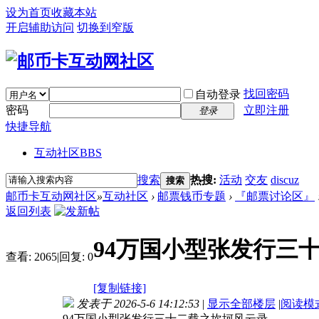
设为首页
收藏本站
开启辅助访问
切换到窄版
找回密码
自动登录
密码
立即注册
登录
快捷导航
互动社区
BBS
搜索
热搜:
活动
交友
discuz
搜索
邮币卡互动网社区
»
互动社区
›
邮票钱币专题
›
『邮票讨论区』
返回列表
94万国小型张发行三
查看:
2065
|
回复:
0
[复制链接]
发表于 2026-5-6 14:12:53
|
显示全部楼层
|
阅读模
94万国小型张发行三十二载之坎坷风云录