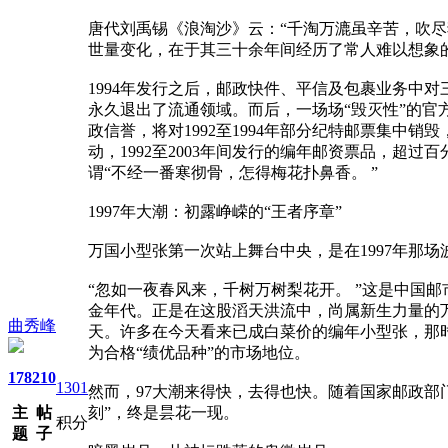
唐代刘禹锡《浪淘沙》云：“千淘万漉虽辛苦，吹尽
世量变化，在于其三十余年间经历了常人难以想象
1994年发行之后，邮政快件、平信及包裹业务中
永久退出了流通领域。而后，一场场“毁灭性”的官
政信誉，将对1992至1994年部分纪特邮票集中
动，1992至2003年间发行的编年邮资票品，
谓“不经一番寒彻骨，怎得梅花扑鼻香。 ”
1997年大潮：初露峥嵘的“王者序章”
万国小型张第一次站上舞台中央，是在1997年那
“忽如一夜春风来，千树万树梨花开。 ”这是中国
金年代。正是在这股滔天洪流中，尚属新生力量的万
曲秀峰
天。许多在今天看来已成白菜价的编年小型张，那时
为合格“绩优品种”的市场地位。
178
210
1301
然而，97大潮来得快，去得也快。随着国家邮政部
主
帖
刻”，终是昙花一现。
积分
题
子