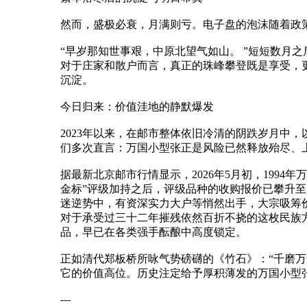
然而，盛极必衰，月满则亏。电子盘的泡沫随着政
“早岁那知世事艰，中原北望气如山。 ”短短数月
对于庄家和散户而言，真正的珠峰攀登既是享受，
沉淀。
今日归来：价值洼地的静默爆发
2023年以来，在邮市整体依旧冷清的阴跌岁月中
们多次直言：万国小型张正是风险已然释放殆尽、上
据最新北京邮市行情显示，2026年5月初，199
金标”评级加持之后，评级品种的收购报价已攀升至1
迷逆势中，有资深实力大户等悄然出手，大宗吸筹价
对于承受过三十二年摧残依然百折不挠的这枚民族
品，早已在各类强手酝酿中高度锁定。
正如清代郑板桥所咏气势磅礴的《竹石》：“千磨万
它的价值高位。历史注定给予厚积薄发的万国小型
---