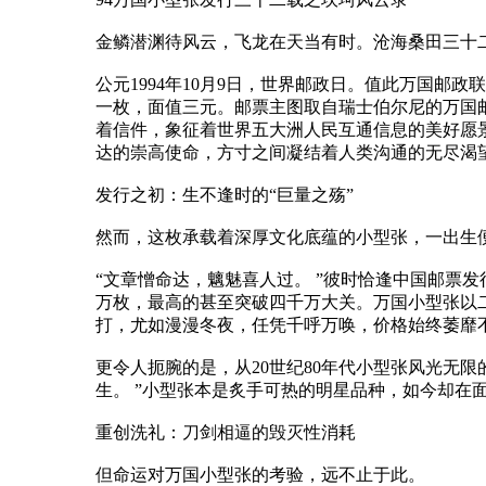
金鳞潜渊待风云，飞龙在天当有时。沧海桑田三十
公元1994年10月9日，世界邮政日。值此万国邮
一枚，面值三元。邮票主图取自瑞士伯尔尼的万国
着信件，象征着世界五大洲人民互通信息的美好愿景
达的崇高使命，方寸之间凝结着人类沟通的无尽渴
发行之初：生不逢时的“巨量之殇”
然而，这枚承载着深厚文化底蕴的小型张，一出生
“文章憎命达，魑魅喜人过。 ”彼时恰逢中国邮票
万枚，最高的甚至突破四千万大关。万国小型张以
打，尤如漫漫冬夜，任凭千呼万唤，价格始终萎靡
更令人扼腕的是，从20世纪80年代小型张风光无
生。 ”小型张本是炙手可热的明星品种，如今却在
重创洗礼：刀剑相逼的毁灭性消耗
但命运对万国小型张的考验，远不止于此。