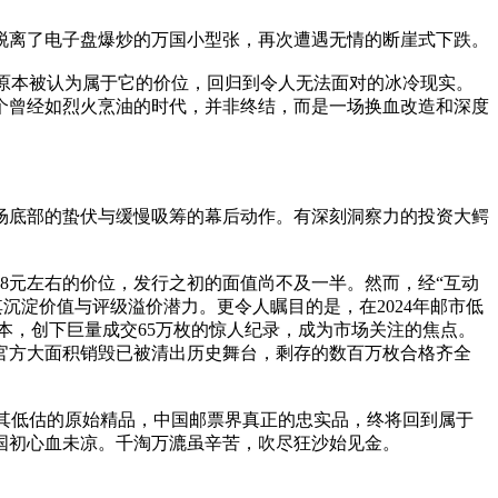
脱离了电子盘爆炒的万国小型张，再次遭遇无情的断崖式下跌。
到原本被认为属于它的价位，回归到令人无法面对的冰冷现实。
个曾经如烈火烹油的时代，并非终结，而是一场换血改造和深度
市场底部的蛰伏与缓慢吸筹的幕后动作。有深刻洞察力的投资大鳄
1.8元左右的价位，发行之初的面值尚不及一半。然而，经“互动
其沉淀价值与评级溢价潜力。更令人瞩目的是，在2024年邮市低
本，创下巨量成交65万枚的惊人纪录，成为市场关注的焦点。
官方大面积销毁已被清出历史舞台，剩存的数百万枚合格齐全
极其低估的原始精品，中国邮票界真正的忠实品，终将回到属于
国初心血未凉。千淘万漉虽辛苦，吹尽狂沙始见金。