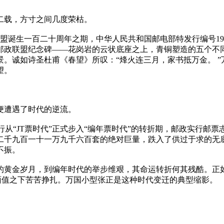
二载，方寸之间几度荣枯。
政联盟诞生一百二十周年之期，中华人民共和国邮电部特发行编号19
邮政联盟纪念碑——花岗岩的云状底座之上，青铜塑造的五个不
。诚如诗圣杜甫《春望》所叹：“烽火连三月，家书抵万金。 
望。
便遭遇了时代的逆流。
发行从“JT票时代”正式步入“编年票时代”的转折期，邮政实行
二千九百一十一万九千六百套的绝对巨量，跌入了供过于求的无
不振。
限的黄金岁月，到编年时代的举步维艰，其命运转折何其残酷。正
面值之下苦苦挣扎。万国小型张正是这种时代变迁的典型缩影。