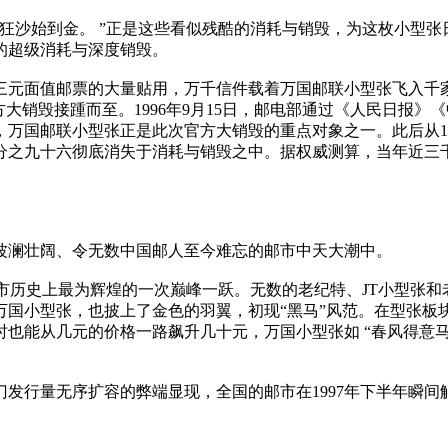
狂沙始到金。 ”正是这些看似残酷的消耗与销毁，为这枚小型
的超级消耗与深度销毁。
对三元面值邮票的大量贴用，万千信件载着万国邮联小型张飞入
方大销毁接踵而至。1996年9月15日，邮电部通过《人民日报
销毁，万国邮联小型张正是此次官方大销毁的重点对象之一。此后从1
超过百分之九十六彻底消失于消耗与销毁之中。据权威测算，当年近
场波澜壮阔、令无数中国邮人至今难忘的邮市中天大潮中。
邮市历史上最为辉煌的一次巅峰一跃。无数的老纪特、JT小型张
国小型张，也披上了金色的羽翼，初现“黑马”风范。在型张板
也能从几元的价格一路飙升几十元，万国小型张如 “春风得意马
门发行量无序扩容的弊端显现，全国的邮市在1997年下半年瞬