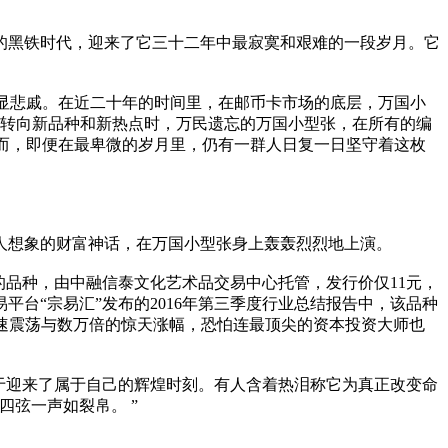
津的黑铁时代，迎来了它三十二年中最寂寞和艰难的一段岁月。它
更显悲戚。在近二十年的时间里，在邮币卡市场的底层，万国小
目光转向新品种和新热点时，万民遗忘的万国小型张，在所有的编
然而，即便在最卑微的岁月里，仍有一群人日复一日坚守着这枚
有人想象的财富神话，在万国小型张身上轰轰烈烈地上演。
的品种，由中融信泰文化艺术品交易中心托管，发行价仅11元，
易平台“宗易汇”发布的2016年第三季度行业总结报告中，该品种
的极速震荡与数万倍的惊天涨幅，恐怕连最顶尖的资本投资大师也
于迎来了属于自己的辉煌时刻。有人含着热泪称它为真正改变命
弦一声如裂帛。 ”