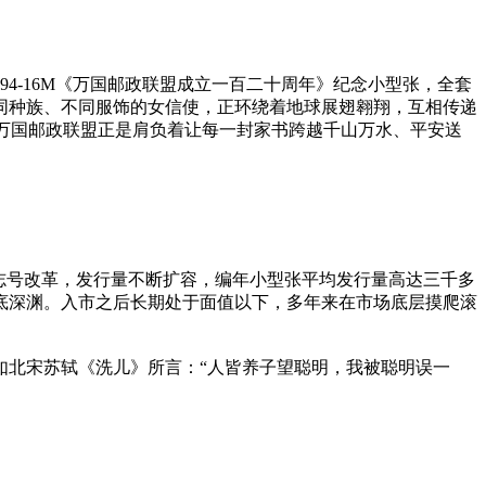
94-16M《万国邮政联盟成立一百二十周年》纪念小型张，全套
同种族、不同服饰的女信使，正环绕着地球展翅翱翔，互相传递
”万国邮政联盟正是肩负着让每一封家书跨越千山万水、平安送
邮票志号改革，发行量不断扩容，编年小型张平均发行量高达三千多
底深渊。入市之后长期处于面值以下，多年来在市场底层摸爬滚
如北宋苏轼《洗儿》所言：“人皆养子望聪明，我被聪明误一