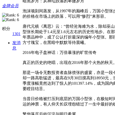
暗黑岁月：从神坛跌落的卑微岁月
金牌会员
泡沫顷刻间蒸发，从1997年的巅峰后，万国小型
的价格在市场上的跌落，可以用“惨烈”来形容。
唐代元稹《离思》云：“曾经沧海难为水，除却巫山
积分
型张长期处于1.4元至1.6元左右的历史性地步
1301
年票品种中，成了公认打折最深的编年小型张。那段
方寸瑰宝，在黑暗中默默等待晨曦。
发消
息
2016年电子盘神话：万倍暴涨的旷世传奇
真正的历史的绝唱，出现在2016年那个火热的秋
那是一场令无数投资者血脉偾张的盛宴，亦是一段令
却一路高歌猛进，最高在9月30日摸高到18950元
季度涨幅竟然达到了惊人的101397.14%，
要瞠目结舌。
当昔日价格被打压到底层的万国小型张，在极短时
运的神票，有人仰天长叹埋怨错过了一生中最好的机
繁华落尽后的沉淀与明日希冀