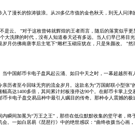
张步入了漫长的惊涛骇浪。从20多亿市值的金色秋天，到无人问
不是云。 ”对于这枚曾铸就辉煌的王者而言，随后的落寞似乎
。在那个大洗牌的时代，没有人知道春天还有多远。当人们早已将
岁月仿佛南唐李后主笔下“雕栏玉砌应犹在，只是朱颜改。 ”
天。当中国邮币卡电子盘风起云涌、如日中天之时，一幕超越所
亲历者至今回味无穷的流金岁月。这款名为“万国邮联小型张”
，涨幅高达1400多倍，其间累计封板涨停达90个。在邮币卡掌上交
成为国内邮币卡电子盘交易品种中最引人瞩目的传奇。那种令人震撼
间内瞬间加冕为“万王之王”，那些在低位默默收集的坚守者，终
会。一如白居易《琵琶行》中的绝世感叹：“曲终收拨当心画，四