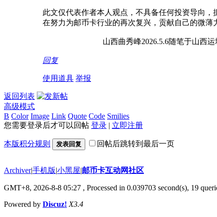
此文仅代表作者本人观点，不具备任何投资导向，
在努力为邮币卡行业的再次复兴，贡献
山西曲秀峰2026.5.6随笔于山西运
回复
使用道具
举报
返回列表
高级模式
B
Color
Image
Link
Quote
Code
Smilies
您需要登录后才可以回帖
登录
|
立即注册
本版积分规则
回帖后跳转到最后一页
发表回复
Archiver
|
手机版
|
小黑屋
|
邮币卡互动网社区
GMT+8, 2026-8-8 05:27
, Processed in 0.039703 second(s), 19 querie
Powered by
Discuz!
X3.4