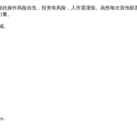
据此操作风险自负，投资有风险，入市需谨慎。虽然每次宣传邮
自己的微薄力量。
城。
s .