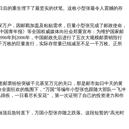
张日后的重生埋下了最坚实的伏笔。这枚小型张最令人震撼的存
千家万户，因邮戳加盖及粘贴需求，巨量小型张完成了邮政使命，
》《中国青年报》等全国权威媒体向社会郑重宣布：为维护国家邮
996年到2006年，中国邮政先后进行了五次大规模邮票销毁行
三千万枚的巨量发行，实际存世量已锐减至不足一千万枚。正所
和老邮票纷纷突破千元甚至万元的关口，那是邮市如日中天的黄
块全面狂欢的氛围下，“万国”等编年小型张也跟随大部队一飞冲
蹄疾，一日看尽长安花” ，第一次证明了自己的投资潜力和作
间触顶后急转直下，万国小型张亦随之跌落。这段短暂的“高光时