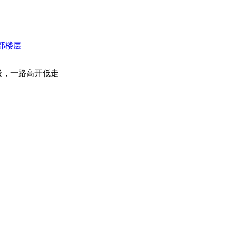
部楼层
级，一路高开低走