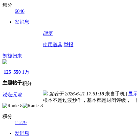
积分
6046
发消息
回复
使用道具
举报
凯旋归来
125
550
1万
主题
帖子
积分
发表于 2026-6-21 17:51:18
来自手机
|
显
论坛元老
根本不是过渡炒作，基本都是封闭评级，一
积分
11279
发消息