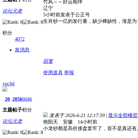
竹风～～好运相伴
辽宁
论坛元老
5小时前发表于公正号
生肖钞一亿的发行量，缺少稀缺性，涨是为
积分
4072
发消息
回复
使用道具
举报
ypcljd
20
2056
6046
主题
帖子
积分
发表于 2026-6-21 12:17:59
|
显示全部楼层
论坛元老
艳阳天 安徽 14小时前
小龙钞都是高价接盘套牢了，並不是真还有