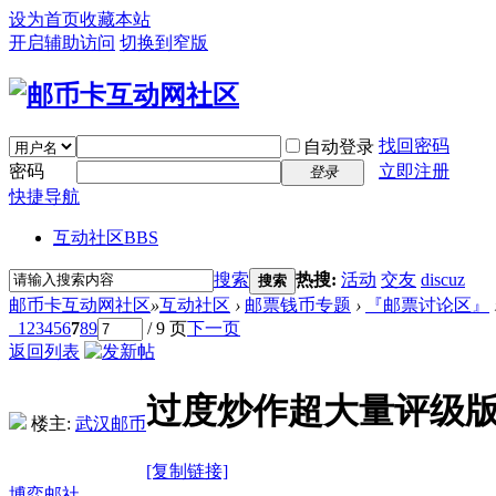
设为首页
收藏本站
开启辅助访问
切换到窄版
找回密码
自动登录
密码
立即注册
登录
快捷导航
互动社区
BBS
搜索
热搜:
活动
交友
discuz
搜索
邮币卡互动网社区
»
互动社区
›
邮票钱币专题
›
『邮票讨论区』
1
2
3
4
5
6
7
8
9
/ 9 页
下一页
返回列表
过度炒作超大量评级版
楼主:
武汉邮币
[复制链接]
博弈邮社