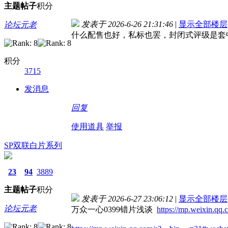
主题
帖子
积分
发表于 2026-6-26 21:31:46
|
显示全部楼层
论坛元老
什么配售也好，私标也罢，封闭式评级是套
积分
3715
发消息
回复
使用道具
举报
SP双联白片系列
23
94
3889
主题
帖子
积分
发表于 2026-6-27 23:06:12
|
显示全部楼层
论坛元老
万众一心0399错片浅谈
https://mp.weixin.qq.