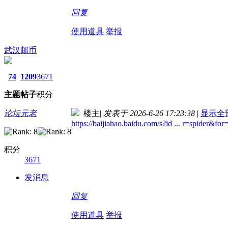
回复
使用道具
举报
武汉邮币
74
1209
3671
主题
帖子
积分
论坛元老
楼主
|
发表于 2026-6-26 17:23:38
|
显示全
https://baijiahao.baidu.com/s?id ... r=spider&for
积分
3671
发消息
回复
使用道具
举报