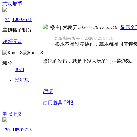
武汉邮币
74
1209
3671
楼主
|
发表于 2026-6-26 17:25:46
|
显示全
主题
帖子
积分
凯旋归来 发表于 2026-6-21 17:51
论坛元老
根本不是过渡炒作，基本都是封闭评
您说的没错，就是个别人玩的割韭菜游戏。
积分
3671
发消息
回复
使用道具
举报
申张正义
20
1059
3715