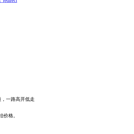
_redirect
级，一路高开低走
抬价格。