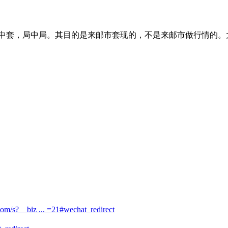
中套，局中局。其目的是来邮市套现的，不是来邮市做行情的。
com/s?__biz ... =21#wechat_redirect