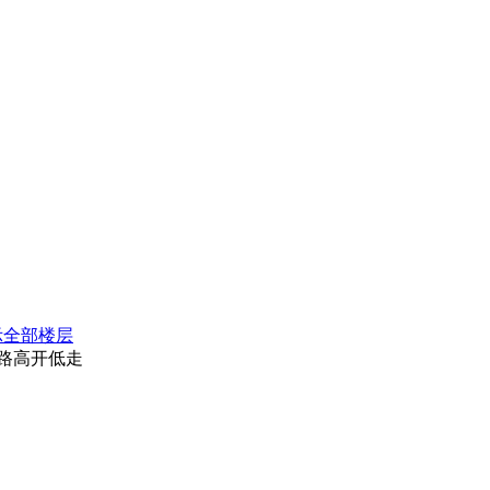
示全部楼层
路高开低走