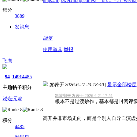
https://mp.weixin.qq.com/s?__biz ... =21#wechat
积分
3889
发消息
回复
使用道具
举报
飞鹰
94
1491
4485
发表于 2026-6-27 23:18:40
|
显示全部楼层
主题
帖子
积分
凯旋归来 发表于 2026-6-21 17:51
论坛元老
根本不是过渡炒作，基本都是封闭评
高开并非市场走向，而是个别人自导自演虚
积分
4485