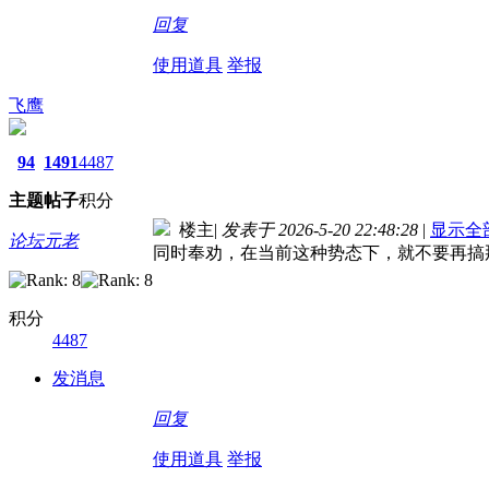
回复
使用道具
举报
飞鹰
94
1491
4487
主题
帖子
积分
楼主
|
发表于 2026-5-20 22:48:28
|
显示全
论坛元老
同时奉劝，在当前这种势态下，就不要再搞
积分
4487
发消息
回复
使用道具
举报