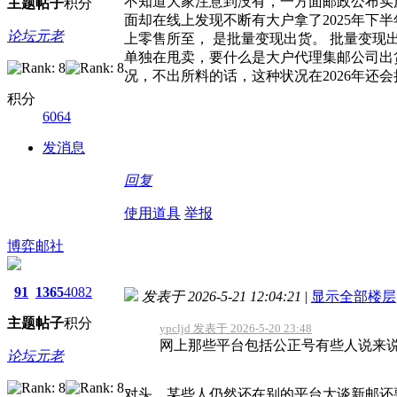
不知道大家注意到没有，一方面邮政公布实施
主题
帖子
积分
面却在线上发现不断有大户拿了2025年下
论坛元老
上零售所至， 是批量变现出货。 批量变现
单独在甩卖，要什么是大户代理集邮公司出
况，不出所料的话，这种状况在2026年还会
积分
6064
发消息
回复
使用道具
举报
博弈邮社
91
1365
4082
发表于 2026-5-21 12:04:21
|
显示全部楼层
主题
帖子
积分
ypcljd 发表于 2026-5-20 23:48
网上那些平台包括公正号有些人说来说去
论坛元老
对头，某些人仍然还在别的平台大谈新邮还