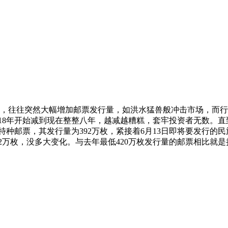
时，往往突然大幅增加邮票发行量，如洪水猛兽般冲击市场，而
18年开始减到现在整整八年，越减越糟糕，套牢投资者无数。直
种邮票，其发行量为392万枚，紧接着6月13日即将要发行的民
2万枚，没多大变化。与去年最低420万枚发行量的邮票相比就是