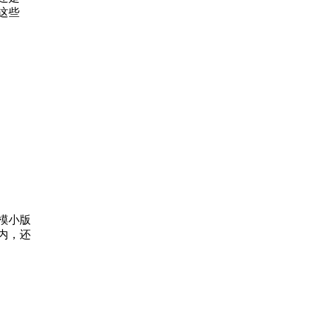
这些
模小版
内，还