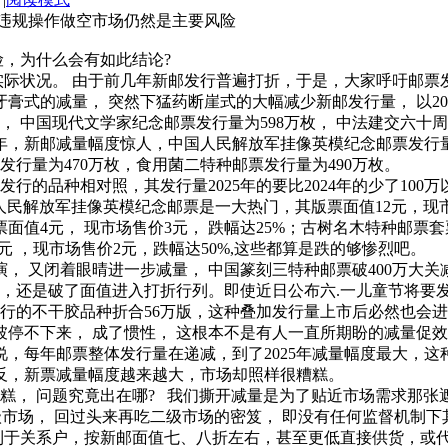
场仍然是主要风险
为什么会有如此结论?
状况。 由于前几年新邮发行普遍打折，于是，大家呼吁邮票发
式的减量， 突然下猛药断崖式的大幅减少新邮发行量， 以20
 中国现代文学家纪念邮票发行量为598万枚， 中法建交六十周年
年，新邮减量幅度惊人，中国人民解放军挂像英模纪念邮票发行量
发行量为470万枚，食用菌二特种邮票发行量为490万枚。
发行的品种相对照，其发行量2025年的要比2024年的少了10
民解放军挂像英模纪念邮票是一大热门，其版票面值12元，现市
值4元， 现市场售价3元， 跌幅达25%；古树名木特种邮票套
元 ，现市场售价2元，跌幅达50%,这些都算是跌的够惨烈吧。
又闭着眼晴进一步减量， 中国篆刻三特种邮票破400万大关减到
.5元，还是破了面值进入打折行列。即使近日公布六.一儿童节将
发行的不干胶品种折合56万版，这种叠加发行量上市后必然也会
不下来， 成了惯性， 这根本不是有人一直所期盼的减量促效
，每年邮票整体发行量在递减，到了2025年减量幅度最大，这
反，新票减量幅度越来越大，市场却照样很糟糕。
 问题究竟出在哪? 我们撕开减量是为了贴近市场需求那张遮
级市场， 回过头来再吃二级市场的密笈， 即没有任何监督机制
于关系户，按新邮面值七、八折左右，甚至更低直接供货，或代