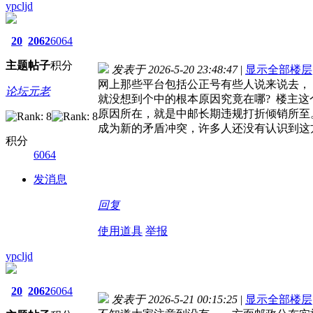
ypcljd
20
2062
6064
主题
帖子
积分
发表于 2026-5-20 23:48:47
|
显示全部楼层
网上那些平台包括公正号有些人说来说去， 
论坛元老
就没想到个中的根本原因究竟在哪? 楼主
原因所在，就是中邮长期违规打折倾销所至
成为新的矛盾冲突，许多人还没有认识到这
积分
6064
发消息
回复
使用道具
举报
ypcljd
20
2062
6064
发表于 2026-5-21 00:15:25
|
显示全部楼层