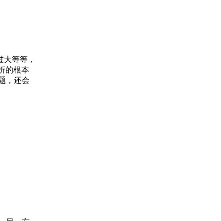
过大等等，
折的根本
题，还会