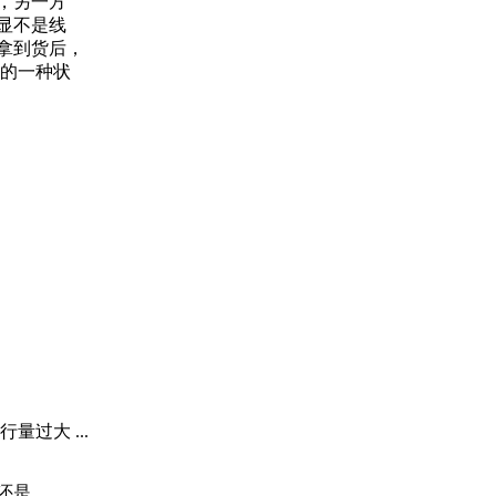
，另一方
显不是线
司拿到货后，
销的一种状
过大 ...
还是