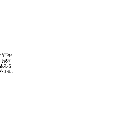
行情不好
到现在
族乐器
挤牙膏。