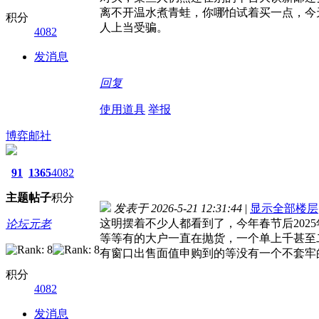
离不开温水煮青蛙，你哪怕试着买一点，今
积分
人上当受骗。
4082
发消息
回复
使用道具
举报
博弈邮社
91
1365
4082
主题
帖子
积分
发表于 2026-5-21 12:31:44
|
显示全部楼层
这明摆着不少人都看到了，今年春节后202
论坛元老
等等有的大户一直在抛货，一个单上千甚至
有窗口出售面值申购到的等没有一个不套牢
积分
4082
发消息