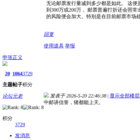
无论邮票发行量减到多少都是如此。 这便
到300万或200万， 邮票普遍打折还会
的风险便会加大。特别是在目前邮票市场处
回复
使用道具
举报
申张正义
20
1064
3729
主题
帖子
积分
发表于 2026-5-20 22:46:38
|
显示全部楼层
论坛元老
中邮讲信誉，猪都能上天。
积分
3729
发消息