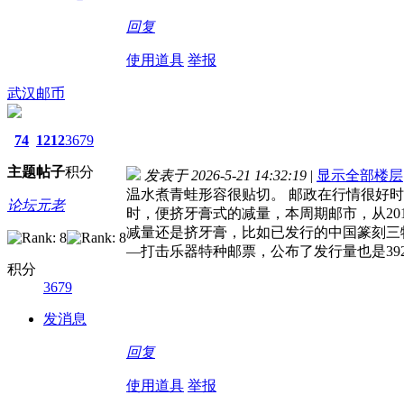
回复
使用道具
举报
武汉邮币
74
1212
3679
主题
帖子
积分
发表于 2026-5-21 14:32:19
|
显示全部楼层
温水煮青蛙形容很贴切。 邮政在行情很好
论坛元老
时，便挤牙膏式的减量，本周期邮市，从20
减量还是挤牙膏，比如已发行的中国篆刻三特
—打击乐器特种邮票，公布了发行量也是39
积分
3679
发消息
回复
使用道具
举报