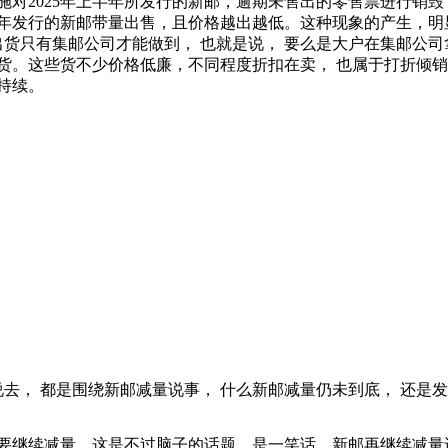
对2025年上半年所发行的新邮，逾期未售出的零售票进行销毁
半年发行的新邮带量出售，且价格越出越低。这种现象的产生，明
出货只有集邮公司才能做到， 也就是说， 要么是大户在集邮公
货。这些货不少价格低廉，不同程度折扣在卖， 也属于打折倾
持续。
， 都是围绕新邮减量说事， 什么新邮减量仍未到底， 还是发行量
要继续减量，这是不过脑子的话题，是一笑话。新邮再继续减量