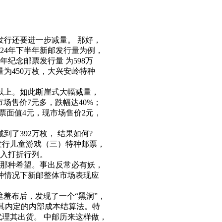
行还要进一步减量。 那好，
24年下半年新邮发行量为例，
纪念邮票发行量 为598万
为450万枚，大兴安岭特种
0万以上。如此断崖式大幅减量，
场售价7元多，跌幅达40%；
票面值4元，现市场售价2元，
了392万枚， 结果如何?
要发行儿童游戏（三）特种邮票，
进入打折行列。
那种希望。事出反常必有妖，
种情况下新邮整体市场表现应
羞布后，发现了一个“黑洞”，
下其内定的内部成本结算法。特
理其出货。 中邮历来这样做，