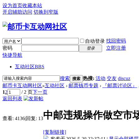
设为首页
收藏本站
开启辅助访问
切换到窄版
找回密码
自动登录
密码
立即注册
登录
快捷导航
互动社区
BBS
搜索
热搜:
活动
交友
discuz
搜索
邮币卡互动网社区
»
互动社区
›
邮票钱币专题
›
『邮票讨论区』
1
2
/ 2 页
下一页
返回列表
中邮违规操作做空市
查看:
4136
|
回复:
13
[复制链接]
发表于 2026-5-20 22:37:11
|
显示全部楼层