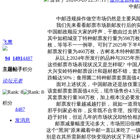
中邮违规操作做空市
中邮违规操作做空市场仍然是主要风险，
我们先来看看邮票市场新邮发行后的实际
中国邮政顺应大家的呼声，干脆由过去挤牙膏
其中如稻城亚丁特种邮票发行量为598万枚，
飞鹰
枚，等等不一一例举。可到了2025年下半
邮票发行量为460万枚，古树名木特种邮票
从以上2024年所发行的品种与2025年所
94
1491
4487
这些邮票市场表现状况又是怎样呢? 中国人
主题
帖子
积分
大兴安岭特种邮票设计和题材都不错，套票面
跌幅达50%；食用菌二特种邮票套票面值4
论坛元老
面对上述状况， 中国邮政还是故伎重演， 
. 该套邮票套票面值4.8元，现市场售价4
其套票发行量368万枚，加上根本没必要
积分
邮票发行量越减越打折， 就如一道滑坡停
4487
邪乎到家必有诈，反常既不合常理。按理说
趋于好转，但近几年的市场状况却恰恰相
发消息
邮票减量幅度无论多大，市场照旧很糟糕，
这个“黑洞”原来藏着中邮一直以来吃了一
别是在其所需新邮尽快变现的状况下而让利