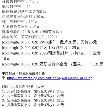
孙传哲封中封：20元↓
郑和封中封 ：12
民居数藏纪念封套装70
元
0
台湾光复日纪念封：30元↓
梅兰芳封中封：120元
万国粉色首日封：40元
邮资双联白片1-8 大全：368有收购 ↑
滴水洞90，荷花双联白片：120 ↑
PP小邮车：散片20元、刀片25元
[color=rgba(0, 0, 0, 0.9)]
井冈山双联白片：25元
[color=rgba(0, 0, 0, 0.9)]
2025预定普封片（7片4封）：全套
[color=rgba(0, 0, 0, 0.9)]
10元
双联白片小全套 （五枚） ：135元
[color=rgba(0, 0, 0, 0.9)]
中国邮政《邮资双联白片》图
录
https://mp.weixin.qq.com/s/hDXYbXjw3H0o2vH1KPN0eg
双联白片共计发行8枚（大全）
1、天安门双联白片（发行量3万枚） 20元
2、八一塔双联白片（发行量3万枚） 20元
3、宝塔山双联白片（发行量3万枚） 22元
4、井冈山双联小片（发行量3万枚） 25元