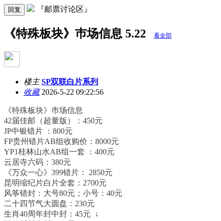
『邮票讨论区』
回复
《特殊板块》巿场信息 5.22
看全部
楼主
SP双联白片系列
收藏
2026-5-22 09:22:56
《特殊板块》巿场信息
42届佳邮（超量版）：450元
JP中银错片 ：800元
FP贵州错片AB组收购价：8000元
YP1桂林山水AB组一套 ：400元
云居寺六码：380元
《万众一心》399错片： 2850元
昆明缩纪片白片全套：2700元
风筝错封：大号80元；小号：40元
二十四节气大圆盘：230元
生肖40周年封中封：45元 ↓