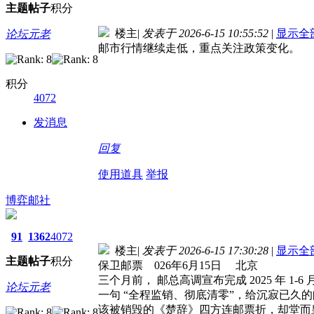
主题
帖子
积分
楼主
|
发表于 2026-6-15 10:55:52
|
显示全
论坛元老
邮市行情继续走低，重点关注政策变化。
积分
4072
发消息
回复
使用道具
举报
博弈邮社
91
1362
4072
楼主
|
发表于 2026-6-15 17:30:28
|
显示全
主题
帖子
积分
保卫邮票 026年6月15日 北京
三个月前， 邮总高调宣布完成 2025 年 
论坛元老
一句 “全程监销、彻底清零”，给沉寂已久的
该被销毁的《楚辞》四方连邮票折，却堂而