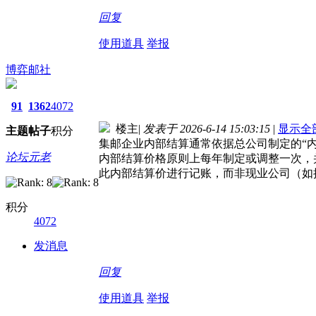
回复
使用道具
举报
博弈邮社
91
1362
4072
楼主
|
发表于 2026-6-14 15:03:15
|
显示全
主题
帖子
积分
集邮企业内部结算通常依据总公司制定的“内
论坛元老
内部结算价格原则上每年制定或调整一次，
此内部结算价进行记账，而非现业公司（如
积分
4072
发消息
回复
使用道具
举报