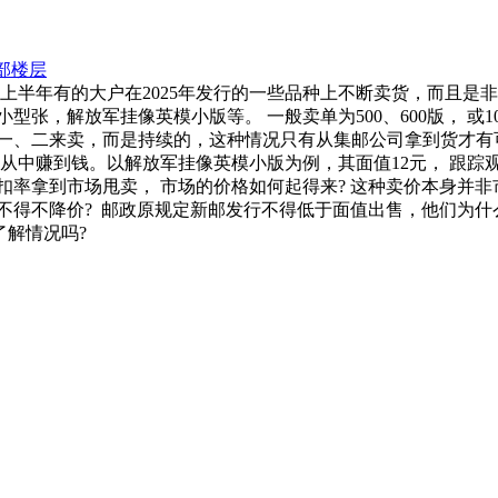
部楼层
上半年有的大户在2025年发行的一些品种上不断卖货，而且是
，解放军挂像英模小版等。 一般卖单为500、600版， 或100
一、二来卖，而是持续的，这种情况只有从集邮公司拿到货才有
从中赚到钱。以解放军挂像英模小版为例，其面值12元， 跟踪
扣率拿到市场甩卖， 市场的价格如何起得来? 这种卖价本身并非
不得不降价? 邮政原规定新邮发行不得低于面值出售，他们为什
了解情况吗?