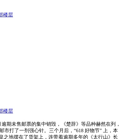
部楼层
部楼层
1-6 月逾期未售邮票的集中销毁，《楚辞》等品种赫然在列，
邮市打了一剂强心针。三个月后，“618 好物节” 上，本
皇之地摆在了货架上，连带着逾期多年的《太行山》长