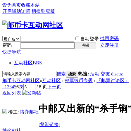
设为首页
收藏本站
开启辅助访问
切换到窄版
找回密码
自动登录
密码
立即注册
登录
快捷导航
互动社区
BBS
搜索
热搜:
活动
交友
discuz
搜索
邮币卡互动网社区
»
互动社区
›
邮票钱币专题
›
『邮票讨论区』
1
2
3
4
5
6
7
8
/ 8 页
下一页
返回列表
中邮又出新的“杀手锏
楼主:
博弈邮社
[复制链接]
博弈邮社