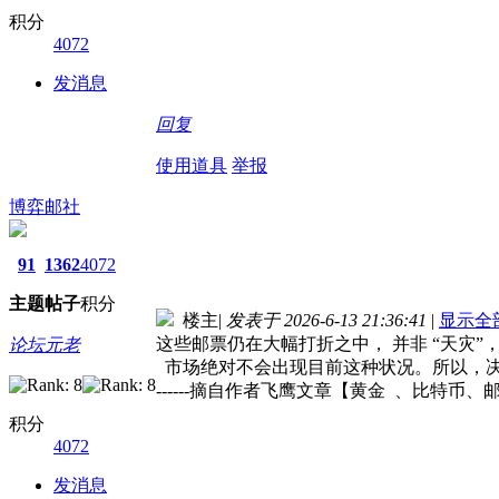
积分
4072
发消息
回复
使用道具
举报
博弈邮社
91
1362
4072
主题
帖子
积分
楼主
|
发表于 2026-6-13 21:36:41
|
显示全
这些邮票仍在大幅打折之中， 并非 “天灾”
论坛元老
市场绝对不会出现目前这种状况。所以，决
------摘自作者飞鹰文章【黄金 、比特
积分
4072
发消息