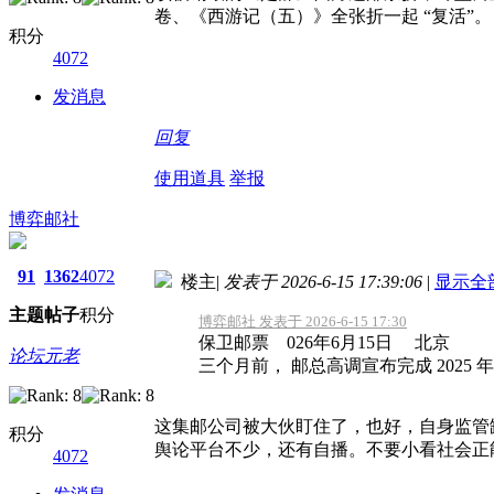
卷、《西游记（五）》全张折一起 “复活”。
积分
4072
发消息
回复
使用道具
举报
博弈邮社
91
1362
4072
楼主
|
发表于 2026-6-15 17:39:06
|
显示全
主题
帖子
积分
博弈邮社 发表于 2026-6-15 17:30
保卫邮票 026年6月15日 北京
论坛元老
三个月前， 邮总高调宣布完成 2025 年 
这集邮公司被大伙盯住了，也好，自身监管
积分
舆论平台不少，还有自播。不要小看社会正
4072