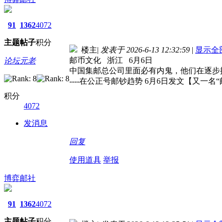
91
1362
4072
主题
帖子
积分
楼主
|
发表于 2026-6-13 12:32:59
|
显示全
邮币文化 浙江 6月6日
论坛元老
中国集邮总公司里面必有内鬼，他们在逐步
----在公正号邮钞趋势 6月6日发文【又一
积分
4072
发消息
回复
使用道具
举报
博弈邮社
91
1362
4072
主题
帖子
积分