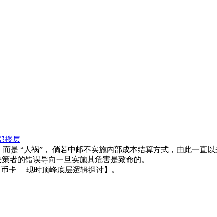
部楼层
， 而是 “人祸”， 倘若中邮不实施内部成本结算方式，由此一直
策者的错误导向一旦实施其危害是致命的。
币、邮币卡 现时顶峰底层逻辑探讨】。