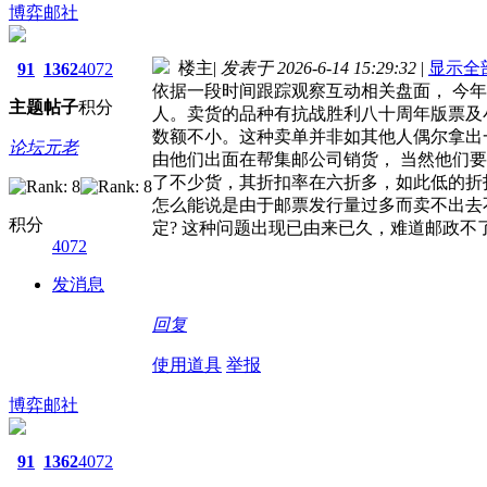
博弈邮社
楼主
|
发表于 2026-6-14 15:29:32
|
显示全
91
1362
4072
依据一段时间跟踪观察互动相关盘面， 今年
主题
帖子
积分
人。卖货的品种有抗战胜利八十周年版票及小型张
数额不小。这种卖单并非如其他人偶尔拿出
论坛元老
由他们出面在帮集邮公司销货， 当然他们要
了不少货，其折扣率在六折多，如此低的折
怎么能说是由于邮票发行量过多而卖不出去
积分
定? 这种问题出现已由来已久，难道邮政不
4072
发消息
回复
使用道具
举报
博弈邮社
91
1362
4072