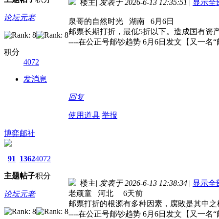
楼主
|
发表于 2026-6-13 12:35:51
|
显示全
论坛元老
泉哥的自然时光 湖南 6月6日
邮票长期打折，最低5折以下。造成国有资
----在公正号邮钞趋势 6月6日发文【又一
积分
4072
发消息
回复
使用道具
举报
博弈邮社
91
1362
4072
主题
帖子
积分
楼主
|
发表于 2026-6-13 12:38:34
|
显示全
老顽童 河北 6天前
论坛元老
邮票打折的根源有多种因素，腐敗是其中之
----在公正号邮钞趋势 6月6日发文【又一