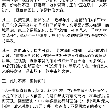
票，价格尚不及一顿宴席。这种背离，正如“玉在璞中，人不
识”，一旦价值回归，便是翻倍之旅。
其二，政策暖风，悄然吹起。 近半年来，监管部门对邮币卡
电子化交易平台的清理整顿已近尾声，合规渠道逐步畅通，商
城重启、线上交易规范化，如同“忽如一夜春风来，千树万树
梨花开”，流动性一旦恢复，被压抑已久的收藏与投资需求必
将爆发。
其三，新血涌入，接力可待。 “芳林新叶催陈叶，流水前波让
后波。”随着国潮兴起，年轻一代对传统文化载体的兴趣日益
浓厚。短视频、直播带货为邮币卡打开了新天地，许多90后、
00后开始以“集邮盲盒”、“纪念币手账”等形式入场。他们是未
来的接盘者，是市场下一轮牛市的火种。
三、此时不搏，更待何时
“花开堪折直须折，莫待无花空折枝。”投资中最令人后悔的，
不是在下跌中买入被套，而是在黎明前割肉离场，在暴涨后追
悔莫及。回望历史：1980年猴票发行时面值8分，到5毛时无人
问津，后来涨到1.2万元；哪一次谷底，不是勇敢者的盛宴？