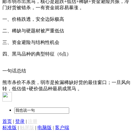
邮市弱市出黑马，核心是超跌+低估+稀缺+资金避险共振，冷
门好货被错杀，一有资金就容易暴涨 。
一、价格跌透，安全边际极高
二、稀缺与硬题材被严重低估
三、资金避险与结构性机会
四、黑马品种的典型特征（6点）
一句话总结
熊市杀价不杀质，弱市是捡漏稀缺好货的最佳窗口；一旦风向
转，低估值+硬价值品种最易成黑马 。
首页
|
登录
|
注册
标准版
|
触屏版
|
电脑版
|
客户端