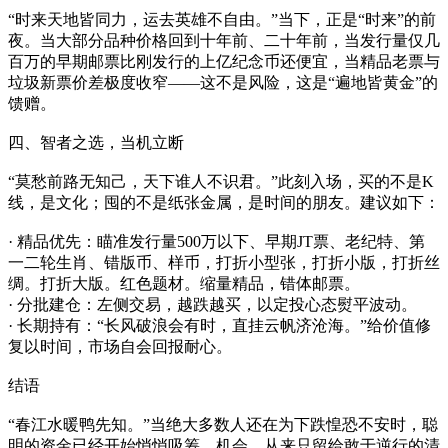
“时来天地皆同力，运去英雄不自由。”当下，正是“时来”的前
夜。当大部分品种价格回到十年前、二十年前，当发行量仅几
百万的早期邮票比刚发行的上亿纪念币还便宜，当精品老票与
垃圾新票价差极度收窄——这不是风险，这是“遍地皆黄金”的
馈赠。
四、智者之选，当机立断
“莫愁前路无知己，天下谁人不识君。”此刻入场，买的不是K
线，是文化；囤的不是纸张金属，是时间的朋友。建议如下：
· 精品优先：瞄准发行量500万以下、早期JT票、老纪特、第
一二轮生肖、错版币、样币，打折小型张，打折小版，打折丝
绸。打折大版。红色题材。缩量精品，错体邮票。
· 分批建仓：左侧交易，越跌越买，以定投心态熨平波动。
· 长期持有：“长风破浪会有时，直挂云帆济沧海。”给价值修
复以时间，市场自会回报耐心。
结语
“春江水暖鸭先知。”当绝大多数人还在为下跌惶恐不安时，聪
明的资金已经开始悄悄吸筹。机会，从来只留给敢于逆行的清