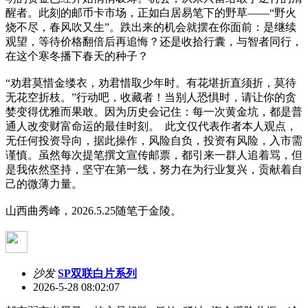
醒者。此刻的邮币卡市场，正如白居易笔下的野草——“野火
烧不尽，春风吹又生”。跌出来的机会就摆在你面前：是继续
观望，等待价格翻倍后再追悔？还是收拾行囊，与智者同行，
在这个寒冬播下春天的种子？
“劝君莫惜金缕衣，劝君惜取少年时。有花堪折直须折，莫待
无花空折枝。”行动吧，收藏者！当别人恐惧时，请让你的贪
婪变得优雅而果敢。因为历史会记住：每一次黄金坑，都是普
通人改变财富命运的最佳时刻。 此文仅代表作者本人观点，
无任何投资导向，据此操作，风险自负，投资有风险，入市需
谨慎。虽然每次提笔撰文宣传邮票，都引来一群人追着骂，但
是我依然坚持，坚守在第一线，努力在为行业复兴，贡献着自
己的微薄力量。
山西曲秀峰，2026.5.25随笔于金陵。
沙发
SP双联白片系列
2026-5-28 08:02:07