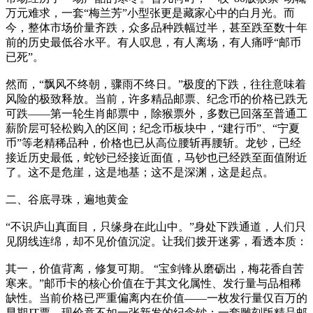
万元难求，一套“梅兰芳”小型张更是藏家心中的白月光。而
今，整体市场价量齐跌，众多品种跌幅过半，甚至跌至数十年
前的历史最低谷水平。有人叹息，有人离场，有人痛呼“邮币
已死”。
然而，“飘风不终朝，骤雨不终日。”极度的下跌，往往意味着
风险的极致释放。当前，许多精品邮票、纪念币的价格已跌无
可跌——第一轮生肖邮票中，除猴票外，多数已回落至普通工
薪阶层可轻松购入的区间；纪念币板块中，“建行币”、“宁夏
币”等老精稀品种，价格也已从高位腰斩再腰斩。龙钞，已经
接近历史最低，蛇钞已经接近面值，马钞也已经跌至面值附近
了。这不是危崖，这是地基；这不是深渊，这是起点。
二、谷底寻珠，遍地黄金
“不识庐山真面目，只缘身在此山中。”身处下跌通道，人们只
见阴线连绵，却不见价值沉淀。让我们拨开迷雾，看透本质：
其一，价值背离，修复可期。 “宝剑锋从磨砺出，梅花香自苦
寒来。”邮币卡的核心价值在于其文化属性、发行量与品相稀
缺性。当前价格已严重偏离内在价值——一枚发行量仅百万的
早期JT票，现价竟不如一张新发的纪念钞；一套雕刻版精品邮