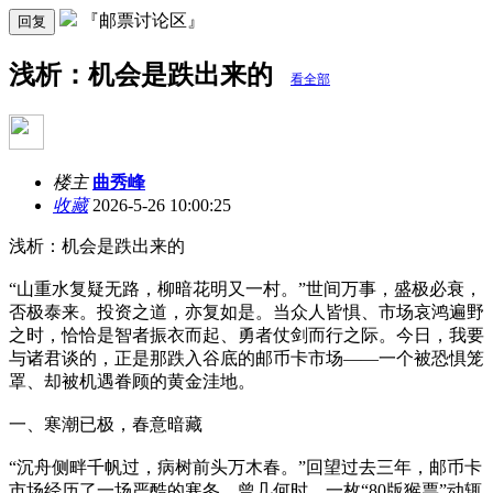
『邮票讨论区』
回复
浅析：机会是跌出来的
看全部
楼主
曲秀峰
收藏
2026-5-26 10:00:25
浅析：机会是跌出来的
“山重水复疑无路，柳暗花明又一村。”世间万事，盛极必衰，
否极泰来。投资之道，亦复如是。当众人皆惧、市场哀鸿遍野
之时，恰恰是智者振衣而起、勇者仗剑而行之际。今日，我要
与诸君谈的，正是那跌入谷底的邮币卡市场——一个被恐惧笼
罩、却被机遇眷顾的黄金洼地。
一、寒潮已极，春意暗藏
“沉舟侧畔千帆过，病树前头万木春。”回望过去三年，邮币卡
市场经历了一场严酷的寒冬。曾几何时，一枚“80版猴票”动辄