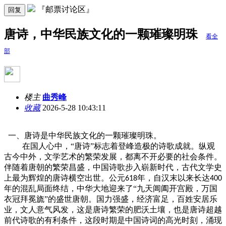
『邮票讨论区』
回复
唐诗，中华民族文化的一颗璀璨明珠
看全
部
楼主
曲秀峰
收藏
2026-5-28 10:43:11
一、唐诗是中华民族文化的一颗璀璨明珠。
在国人心中，“唐诗”标志着登峰造极的诗歌成就。纵观
古今中外，文学艺术的繁荣发展，都离不开必要的社会条件。
伴随着唐朝的繁荣昌盛，中国诗歌步入崭新时代，古代文学史
上最为辉煌的唐诗横空出世。公元
年，自汉末以来长达
618
400
年的混乱局面终结，中华大地迎来了“九天阊阖开宫殿，万国
衣冠拜冕旒”的盛世唐朝。国力强盛，经济富足，百姓安居乐
业，文人意气风发，这是唐诗繁荣的肥沃土壤，也是唐诗超越
前代诗歌的有利条件，这段时期是中国诗词的高光时刻，涌现