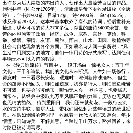
出许多为后人崇敬的杰出诗人，创作出大量流芳百世的作品。
康熙
年（即公元
年），清康熙皇帝下令收录编校《全唐
44
1705
诗》，全书共
卷、目录
卷、 诗
首、 单句
句，
900
12
49403
1555
涉及作者
人。这本书基本收齐了唐代的诗词，经后世补充
2873
拾遗，现今可考的诗人
多位，存世的唐诗
余首。唐
3700
54000
诗的内容涵盖了政治、经济、战争、宗教、宫廷、吏治、科
举、婚姻、亲情、友谊、羁旅、怀古、山水、田园、动植物等
社会与自然现象的各个方面。正如著名诗人闻一多所说：“凡
生活中用到文字的地方，他们一律用诗的形式来写，达到任何
事物无不可以入诗的程度。”
在《经典咏流传》节目中，一段开场白，惊艳众人：五千年
文化，三千年诗韵。我们的文化从未断流。人生如一场修行，
得意时，一日看尽长安花；艰难时，潦倒新停浊酒杯。
但生
命的跋涉不能回头，哪怕如逆旅，我亦是行人，哪怕畏途巉岩
不可攀，也要会当凌绝顶，哪怕无人会、
登临意，也要猛志
固常在。从经典中汲取九万里风鹏正举的力量，历练也无风雨
也无晴的豁然。
待到重阳日，我们还来就菊花。一段行云流
水的古诗串联，道尽人生，带我们回忆起那些年读过的绝世经
典。在浩如烟海的诗词里，收藏着一代代人的悲欢离合。年少
懵懂，只知诗美，不解其意。当踏过千山万水，豁然回首，来
时路已被诗词写尽。