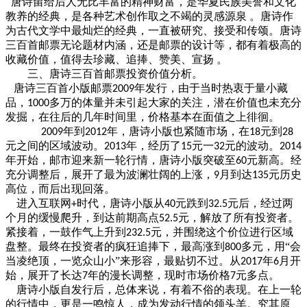
唐诗留给后人无比丰富的精神财富，是华夏民族美誉和文化
教养的经典，是各种艺术创作取之不竭的灵感源泉
。唐诗作
为古代文学中最灿烂的经典，一直被研究、接受和传颂。唐诗
三百首邮票无论题材内涵，还是邮票的设计等，都有着极高的
收藏价值，值得去珍藏、追捧、赞美、宣扬
。
三、唐诗三百首邮票投资价值分析。
唐诗三百首小版邮票
年发行，由于当时热衷于量小藏
2009
品，
多万的体量并未引起大家的关注，潜在价值也未充分
1000
发掘，在往后的几年时间里，价格基本在面值之上徘徊。
年到
年，唐诗小版也紧随市场，在
元到
2009
2012
18
28
元之间的区域波动。
年，经历了
元一
元的波动。
2013
15
32
2014
年开始，邮市迎来新一轮行情，唐诗小版突破至
元新高。经
60
充分调整后，展开了最为波澜壮阔的上涨，
月到达
元历史
9
135
高位，而后出现回落。
进入互联网
时代，唐诗小版从
元跌到
元后，经过两
+
40
32.5
个月的缓慢爬升，到达前期高点
元，解放了所有投资者。
52.5
紧接着，一鼓作气上升到
元，并围绕这个价位进行区域
232.5
盘整。最终在投资者的疯狂追捧下，最高涨到
多元，用“会
800
当凌绝顶，一览众山小”来形容，最贴切不过。从
年
月开
2017
6
始，展开了长达
年的漫长调整，现时市场价格
元多点。
7
7
唐诗小版自发行后，总体来说，有着不俗的表现。在上一轮
的行情中，更是一鸣惊人，成为发动行情的领头羊。究其原