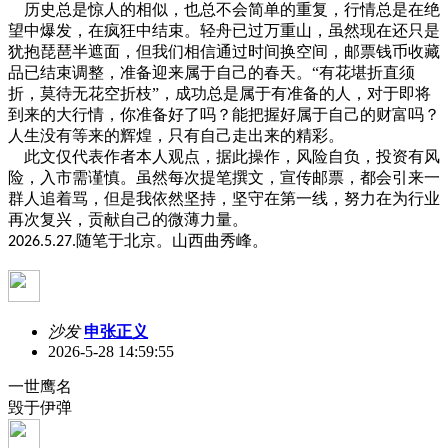
历史总是惊人的相似，也总不会简单的重复，行情总是在绝
望中爆发，在疯狂中结束。轻舟已过万重山，虽然现在还只是
犹抱琵琶半遮面，但我们相信通过时间换空间，邮票钱币收藏
品已结束调整，准备迎来属于自己的春天。
“有花堪折直须
折，莫待无花空折枝”，成功总是属于有准备的人，对于即将
到来的大行情，你准备好了吗？能把握好属于自己的财富吗？
人生没有等来的辉煌，只有自己走出来的精彩。
此文仅代表作者本人观点，据此操作，风险自负，投资有风
险，入市需谨慎。虽然每次提笔撰文，宣传邮票，都会引来一
群人追着骂，但是我依然坚持，坚守在第一线，努力在为行业
再次复兴，贡献自己的微薄力量。
随笔于北京。山西曲秀峰。
202
6.5.27
.
沙发
申张正义
2026-5-28 14:59:55
一世鹰名
毁于伊弹