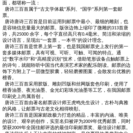
面，都堪称一流：
唐诗三百首属于
“古文学体裁”系列、“国学”系列第一套邮
票。
唐诗唐诗三百首是目前运用到邮票中最小、最细的雕刻，也
是容纳信息量最大的邮票。版张边饰上缩印了微雕的
首唐
313
诗，共
余字，每个字直径高只有
毫米。简洁和浓缩的
25000
0.4
设计语言，呈现出“一套票，一本书”的设计理念。
唐诗三百首是世界上第一套，也是我国邮票史上发行的第一
套多媒体邮票，具有可视、可听、可触、可闻的特点。通
过
“数字水印”和“高精度识别”技术，借助笔形设备点触邮票上
的诗句，就能聆听中国当代表演艺术家的配乐朗读。邮票的边
饰下方附上了一层微型胶囊，轻轻磨擦图案，会散发出优雅的
檀香。
唐诗三百首采用胶版、雕刻凹版和丝网版套色印刷，使用了
檀香油墨、夜光油墨、金光幻彩珠光油墨等工艺，在我国邮票
印刷史上尚属首创
。
唐诗三百首由著名邮票设计师王虎鸣先生设计，古朴与典雅
的风格，让邮票与古老文化相得映彰。
唐诗三百首是国家邮政极力打造的精品，丰富的内涵、唯美
的设计、艰辛的创作，实至名归被评为
年优秀邮票，同时
2009
荣获
年全国佳邮评选的最佳印刷邮票奖、最佳设计邮票。
2009