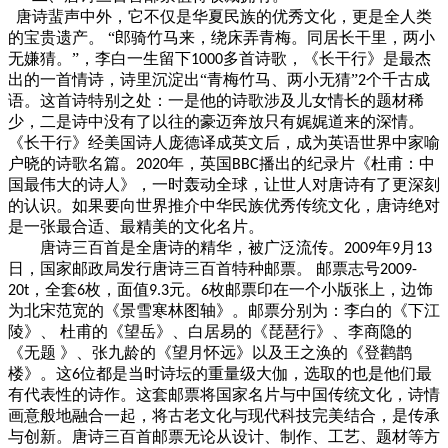
唐诗蜚声中外，它不仅是华夏民族的优秀文化，更是全人类
的宝贵遗产。
“郎骑竹马来，绕床弄青梅。同居长干里，两小
无嫌猜。”，李白一生留下
多首诗歌，《长干行》是最杰
1000
出的一首情诗，诗里沉淀出“青梅竹马、两小无猜”
个千古成
2
语。这首诗特别之处：一是他的诗歌涉及儿女情长的题材稀
少，二是诗中没有了以往的豪迈奔放只有娓娓道来的深情。
《长干行》经美国诗人庞德译成英文后，成为英语世界中家喻
户晓的诗歌名篇。
年，英国
播出的纪录片《杜甫：中
2020
BBC
国最伟大的诗人》，一时轰动全球，让世人对唐诗有了更深刻
的认识。如果要向世界推介中华民族优秀传统文化，唐诗绝对
是一张最合适、最精美的文化名片。
唐诗三百首是全唐诗的精华，被广泛流传。
年
月
2009
9
13
日，国家邮政局发行唐诗三百首特种邮票。 邮票志号
2009-
，全套
枚，面值
元。
枚邮票印在一个小版张上，边饰
20t
6
9.3
6
为北宋范宽的《景雪寒林图轴》。邮票分别为：李白的《下江
陵》、 杜甫的《望岳》、白居易的《琵琶行》、李商隐的
《无题 》、张九龄的《望月怀远》以及王之涣的《登鹳鹊
楼》。这
位都是当时诗坛的重量级大伽，选取的也是他们最
6
有代表性的诗作。这套邮票将国家名片与中国传统文化，诗情
画意般地融合一起，将古老文化与现代科技完美结合，是传承
与创新。唐诗三百首邮票无论从设计、制作、工艺、题材等方