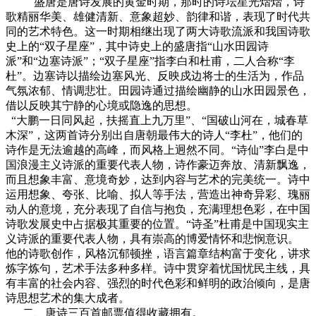
盛唐是唐诗发展的黄金时期，那时的诗坛星光熠熠，诗
歌精丽华美、雄健清新、意象超妙、韵律和谐，表现了时代共
同的艺术特色。这一时期相继出现了两大诗歌流派和我国诗歌
史上的“双子星座”，其中诗史上的盛唐指“山水田园诗
派”和“边塞诗派”；“双子星座”指李白和杜甫，二人合称“李
杜”。边塞诗以描绘边塞风光、反映戍边将士的生活为，作品
气氛浓郁、情调悲壮。田园诗通过描绘幽静的山水田园景色，
借以反映其宁静的心境或隐逸的思想。
“大鹏一日同风起，扶摇直上九万里”、“国破山河在，城春草
木深”，这两首诗分别出自唐朝最伟大的诗人“李杜”，他们的
诗作是无法逾越的高峰，而风格上迥然不同。“诗仙”李白是中
国浪漫主义诗派的重要代表人物，诗作豪迈奔放、清新飘逸，
而且想象丰富、意境奇妙，达到内容与艺术的完美统一。诗中
运用想象、夸张、比喻、拟人等手法，营造出神奇异彩、瑰丽
动人的意境，充分表现了自信与抱负，充满理想色彩，在中国
诗歌发展史中占据极其重要的位置。“诗圣”杜甫是中国现实主
义诗派的重要代表人物，具有崇高的博爱情怀和悲悯意识。
他的诗歌创作，风格沉郁顿挫，语言篇章结构富于变化，讲求
炼字炼句，艺术手法多种多样。诗中贯穿着忧国忧民主线，具
有丰富的社会内容、强烈的时代色彩和鲜明的政治倾向，是唐
诗思想艺术的集大成者。
二、唐诗三百首邮票值得收藏拥有。