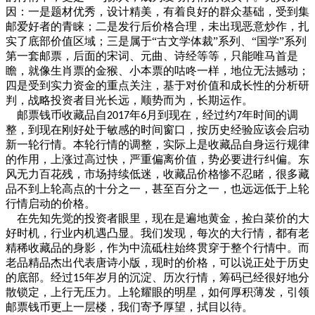
因：一是题材优秀，设计精美，有着良好的群众基础，受到集
邮爱好者的青睐；二是发行后价格合理，未出现恶意炒作，扎
实了底部价值区域；三是属于
“古文学体裁”系列、“国学”系列
第一套邮票，后面的宋词、元曲、诗经等等，只能唯马首是
瞻，就像生肖票的金猴、小本票的咕咚一样，地位无法撼动；
四是受到实力资金的重点关注，基于对价值和成长性的分析研
判，战略投资者目光长远，顺势而为，长期运作。
邮票钱币收藏品自
年
月到现在，经过约
年时间的调
2017
6
7
整，到现在刚好处于敏感的时间窗口，按历史经验应该会启动
新一轮行情。本轮行情的调整，实际上是收藏品自身运行规律
的作用，上涨过高过快，严重偏离价值，势必要进行纠偏。东
风无力百花残，市场持续低迷，收藏品价格惨不忍睹，很多藏
品不到上轮高点的十分之一，甚至百分之一，也远远低于上轮
行情启动的价格。
在先知先觉的投资者眼里，现在是遍地黄金，捡白菜价的大
好时机，行业内机遇凸显。我们发现，每次的大行情，都有老
精稀收藏品的身影，作为中流砥柱始终贯穿于整个行情中。而
老品精品杰出代表唐诗小版，现时的价格，可以说正处于历史
的底部。经过
年岁月的沉淀、历次行情，筹码已经很好地分
15
散锁定，上行无压力。上轮耀眼的明星，如何厚积薄发，引领
邮票钱币更上一层楼，我们寄予厚望，拭目以待。