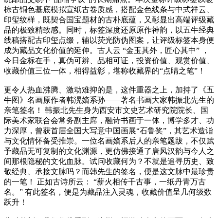
棕古铜色基底模拟宣纸古卷质感，搭配金色线条与中式祥云、
印玺纹样，既契合国宝题材的古朴底蕴，又彰显出高端评级藏
品的极致精致感。同时，标签深度还原原作神韵，以五牛经典
线稿搭配古印玺点缀，辅以荧光防伪图案，让评级标签本身便
成为藏品文化价值的延伸。古人云 “金玉其外，匠心其中” ，
今日金标在手，真伪可辨、品相可证，投资价值、观赏价值、
收藏价值三位一体，相得益彰，堪称收藏界的“点睛之笔”！
更令人热血沸腾、激动难抑的是，这件重器之上，加持了《五
牛图》名画原作者韩滉嫡系孙——著名书画大家韩振北先生的
亲笔签名！ 韩振北先生身为西安市文史艺术研究院院长、国
际美术家联合会常务副主席，融诗书画于一体，博学多才、功
力深厚，曾获首届全国大写意中国画展“石鲁奖”，其艺术造诣
与文化情怀备受推崇。一位名画嫡系后人的亲笔题跋，不仅赋
予藏品无可复制的文化渊源，更仿佛接通了唐风汉韵与今人之
间那根隐秘的文化血脉。试问收藏何为？不就是追寻历史、致
敬经典、承接文脉吗？而韩先生的签名，便是这文脉中最珍贵
的一笔！ 正如古诗所云： “薪火相传千古事，一纸丹青万古
名。” 有此签名，便是为藏品注入灵魂，收藏价值呈几何级数
跃升！