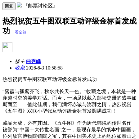
『邮票讨论区』
回复
热烈祝贺五牛图双联互动评级金标首发成
功
看全部
楼主
曲秀峰
收藏
2026-6-3 10:58:58
热烈祝贺五牛图双联互动评级金标首发成功
“落霞与孤鹜齐飞，秋水共长天一色。”收藏之境，本就是一种
穿越时空的美学对话。而今，一场足以载入邮坛史册的盛事如
期而至——值此佳期，我们满怀赤诚与澎湃之情，热烈祝贺
《五牛图》双联小型张互动评级金标首发圆满成功！
藏品天成，必有其因。《五牛图》作为唐代韩滉的传世名作，
被誉为“中国十大传世名画”之一，是现存最早的纸本中国画，
位列故宫博物院镇院之宝，其在中国美术史上的地位如泰山之