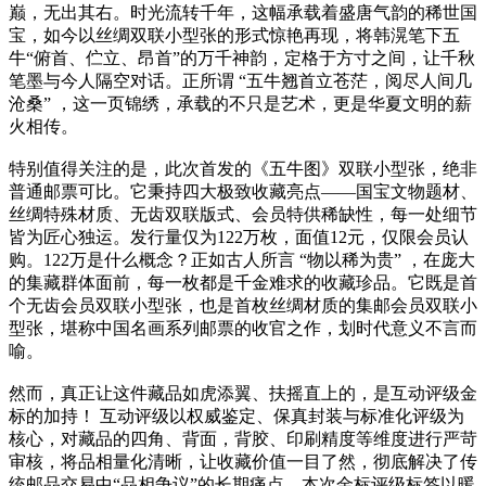
巅，无出其右。时光流转千年，这幅承载着盛唐气韵的稀世国
宝，如今以丝绸双联小型张的形式惊艳再现，将韩滉笔下五
牛“俯首、伫立、昂首”的万千神韵，定格于方寸之间，让千秋
笔墨与今人隔空对话。正所谓 “五牛翘首立苍茫，阅尽人间几
沧桑” ，这一页锦绣，承载的不只是艺术，更是华夏文明的薪
火相传。
特别值得关注的是，此次首发的《五牛图》双联小型张，绝非
普通邮票可比。它秉持四大极致收藏亮点——国宝文物题材、
丝绸特殊材质、无齿双联版式、会员特供稀缺性，每一处细节
皆为匠心独运。发行量仅为122万枚，面值12元，仅限会员认
购。122万是什么概念？正如古人所言 “物以稀为贵” ，在庞大
的集藏群体面前，每一枚都是千金难求的收藏珍品。它既是首
个无齿会员双联小型张，也是首枚丝绸材质的集邮会员双联小
型张，堪称中国名画系列邮票的收官之作，划时代意义不言而
喻。
然而，真正让这件藏品如虎添翼、扶摇直上的，是互动评级金
标的加持！ 互动评级以权威鉴定、保真封装与标准化评级为
核心，对藏品的四角、背面，背胶、印刷精度等维度进行严苛
审核，将品相量化清晰，让收藏价值一目了然，彻底解决了传
统邮品交易中“品相争议”的长期痛点。本次金标评级标签以暖