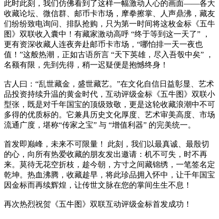
此时此刻，我们仿佛看到了这样一幅激动人心的画面——各大
收藏论坛、微信群、邮币卡市场，摩拳擦掌、人声鼎沸，藏友
们纷纷致电询问、排队抢购，只为第一时间将这枚金标《五牛
图》双联收入囊中！有藏家激动高呼 “终于等到这一天了” ，
更有资深收藏人连夜奔赴邮币卡市场，“哪怕排一天一夜也
值！”这般热潮，正如古语所言 “天下英雄，尽入吾彀中矣” ，
名额有限，先到先得，稍一迟疑便是抱憾终身！
古人曰：“乱世藏金，盛世藏艺。”在文化自信日益彰显、艺术
品投资持续升温的黄金时代，互动评级金标《五牛图》双联小
型张，既是对千年国宝的顶级致敬，更是这轮收藏浪潮中不可
多得的优质标的。它兼具历史文化厚度、艺术审美高度、市场
流通广度，堪称“传家之宝” 与 “增值利器” 的完美统一。
首发即巅峰，未来不可限量！ 此刻，我们以最真诚、最殷切
的心，向所有热爱收藏的朋友发出邀请：机不可失，时不再
来。莫待无花空折枝，趁今朝，方寸之间藏锦绣，一笔签名定
乾坤。热血沸腾，收藏趁早，将此珍品拥入怀中，让千年国宝
因金标而再续辉煌，让传世文脉在您的掌间生生不息！
再次热烈祝贺《五牛图》双联互动评级金标首发成功！