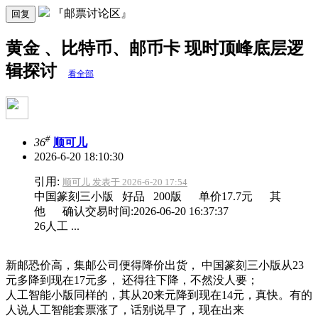
『邮票讨论区』
回复
黄金 、比特币、邮币卡 现时顶峰底层逻
辑探讨
看全部
#
36
顺可儿
2026-6-20 18:10:30
引用:
顺可儿 发表于 2026-6-20 17:54
中国篆刻三小版 好品 200版 单价17.7元 其
他 确认交易时间:2026-06-20 16:37:37
26人工 ...
新邮恐价高，集邮公司便得降价出货， 中国篆刻三小版从23
元多降到现在17元多， 还得往下降，不然没人要；
人工智能小版同样的，其从20来元降到现在14元，真快。有的
人说人工智能套票涨了，话别说早了，现在出来