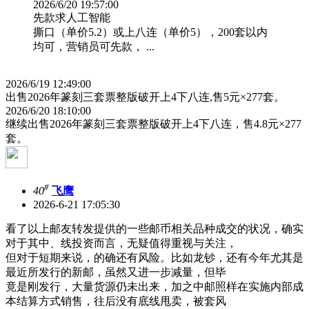
2026/6/20 19:57:00
先款求人工智能
撕口（单价5.2）或上八连（单价5），200套以内
均可，营销员可先款， ...
2026/6/19 12:49:00
出售2026年篆刻三套票整版破开上4下八连,售5元×277套。
2026/6/20 18:10:00
继续出售2026年篆刻三套票整版破开上4下八连，售4.8元×277
套。
#
40
飞鹰
2026-6-21 17:05:30
看了以上邮友转发提供的一些邮币相关品种成交的状况，确实
对于其中、线投资而言，无疑值得重视与关注，
但对于短期来说，的确还有风险。比如龙钞，还有今年尤其是
最近所发行的新邮，虽然又进一步减量，但毕
竟是刚发行，大量货源仍未出来，加之中邮照样在实施内部成
本结算方式销售，往后没有底线甩卖，被套风