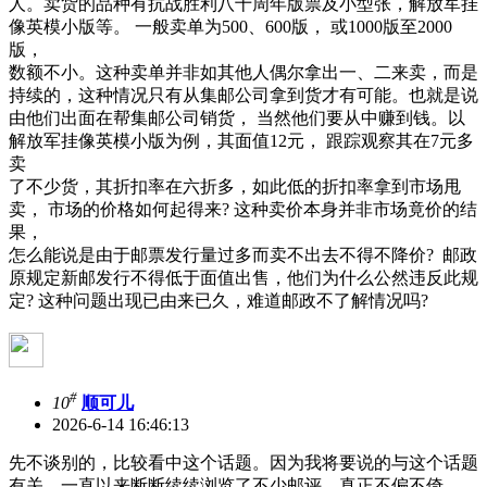
人。卖货的品种有抗战胜利八十周年版票及小型张，解放军挂
像英模小版等。 一般卖单为500、600版， 或1000版至2000
版，
数额不小。这种卖单并非如其他人偶尔拿出一、二来卖，而是
持续的，这种情况只有从集邮公司拿到货才有可能。也就是说
由他们出面在帮集邮公司销货， 当然他们要从中赚到钱。以
解放军挂像英模小版为例，其面值12元， 跟踪观察其在7元多
卖
了不少货，其折扣率在六折多，如此低的折扣率拿到市场甩
卖， 市场的价格如何起得来? 这种卖价本身并非市场竟价的结
果，
怎么能说是由于邮票发行量过多而卖不出去不得不降价? 邮政
原规定新邮发行不得低于面值出售，他们为什么公然违反此规
定? 这种问题出现已由来已久，难道邮政不了解情况吗?
#
10
顺可儿
2026-6-14 16:46:13
先不谈别的，比较看中这个话题。因为我将要说的与这个话题
有关。一直以来断断续续浏览了不少邮评，真正不偏不倚