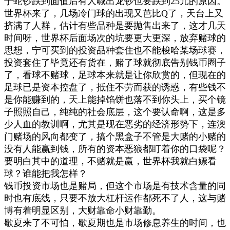
于蛇钞跌到面值后有人喊出龙钞也要跌到25元的原因。
世界杯来了，几场冷门球的出现又芭比Q了，天台上又
挤满了人群，估计有些品种是要抛售出来了，这才几天
时间呀，世界杯后面场次的坑要更大更深，放弃赌球的
思想，宁可买到的投资品种套住也不能梭哈某场球赛，
投资套住了毕竟还有货在，赌了球就彻底告别钱币圈子
了，看球不赌球，足球本来就是让你欣赏的，但现在的
足球已是资本控盘了，抵住不劳而获的诱惑，有些钱不
是你能赚到的，天上能掉馅饼也落不到你头上，买个镜
子照照自己，纯纯的社会底层，这个要认命啊，这是多
少人血的教训啊，尤其是现在恶劣的经济形势下，连澳
门赌场的风向都变了，搞个黑盒子不管是大赌的小赌的
没有人能赢到钱，所有的资本恶狼都盯着你的口袋呢？
要明白其中的道理，不赌就是赢，世界杯我就白嫖看
球？谁能把我怎样？
钱币投资市场也是赌局，但这个市场是有技术含量的同
时也有底线，只要不放大杠杆运作都死不了人，这与赌
博有着明显区别，大财靠命小财靠勤。
歇夏来了不可怕，歇夏期也是市场修息养生的时间，也