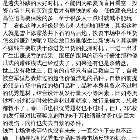
是遗失补缺的大好时机，不能因为歇夏而盲目看空，
投
资市场中只有买到货后才有赚钱的机会，低位建仓总比
高位追高要保险的多，至于很多人一跌时就喊不能玩
了，看似这种人好像是关心别人怕他们赔钱，其实这种
人就是雪上添霜落井下石的马后炮，投资市场中不压货
怎么能赚到钱呢？现金放口袋里能生出新钱吗？其实赚
不赚钱主要取决于你进货出货的把握时机，一进一出才
产生出赚或亏的结果，跟庄的跟风的还有打酱油那种傻
瓜式的赚钱模式已经过去了，如果还有也是杀猪盘。
世上没有救世主，目前的市场只有自己救自己了，自救
被空军猛烈轰炸过的超低价值洼地的品种，自救的前提
必须是市场中曾经的热门品种，品种本身具备永不过时
的优秀题材，结合设计及发行量大小等因素，比如冬奥
钞和70钞都是时效性题材过期就凉，发行量偏大，想救
都救不了，泰山币也很优秀题材也不过时，但1，2亿枚
的发行量对比获奖京剧币的6千万枚缩量优势也是巨大
的硬伤，同样也失去自救的条件。
钱币市场消极等待也没有未来，一直空仓下去也不正
确，正确寻找到优秀低价品种等待市场反转的机会，一