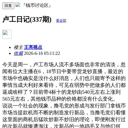
『钱币讨论区』
回复
卢工日记(337期)
看全部
楼主
王亮视点
收藏
2026-6-16 05:11:22
今天是周一，卢工市场人流不多场面也非常的清淡，忽
闻有位大主播在6，18节日中要带货龙钞直播，最近的
市场中也确实是没什么好消息，人们也只能寄予这样的
事情当成大利好来看待，可见在弱势中把做多的人们都
逼成啥样了？目前带4标十的龙钞由540元左右上涨到
565元左右，其他钱币品种的价格都没有什么变化。
说说一个社会的现象，撸毛党的形成与发行部门拿钱币
市场当提款机而不断的制造发行新品，当撸毛党们看懂
这里面的商机后猛吹炒新不炒旧的理论，即便刚发行过
的次新品就惨遭淘汰，次新品的一地鸡毛又与他们何