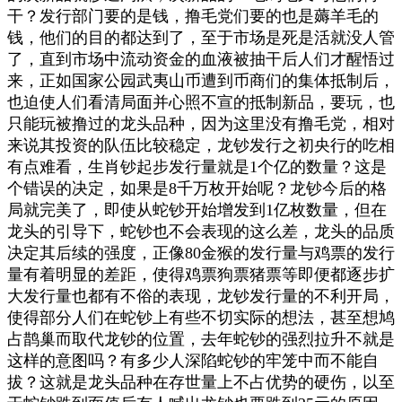
干？发行部门要的是钱，撸毛党们要的也是薅羊毛的
钱，他们的目的都达到了，至于市场是死是活就没人管
了，直到市场中流动资金的血液被抽干后人们才醒悟过
来，正如国家公园武夷山币遭到币商们的集体抵制后，
也迫使人们看清局面并心照不宣的抵制新品，要玩，也
只能玩被撸过的龙头品种，因为这里没有撸毛党，相对
来说其投资的队伍比较稳定，龙钞发行之初
央行的吃相
有点难看，生肖钞起步发行量就是1个亿的数量？这是
个错误的决定，如果是8千万枚开始呢？龙钞今后的格
局就完美了，即使从蛇钞开始增发到1亿枚数量，但在
龙头的引导下，蛇钞也不会表现的这么差，龙头的品质
决定其后续的强度，正像80金猴的发行量与鸡票的发行
量有着明显的差距，使得鸡票狗票猪票等即便都逐步扩
大发行量也都有不俗的表现，龙钞发行量的不利开局，
使得部分人们在蛇钞上有些不切实际的想法，甚至想鸠
占鹊巢而取代龙钞的位置，去年蛇钞的强烈拉升不就是
这样的意图吗？有多少人深陷蛇钞的牢笼中而不能自
拔？这就是龙头品种在存世量上不占优势的硬伤，以至