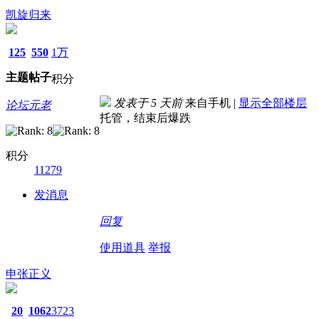
凯旋归来
125
550
1万
主题
帖子
积分
发表于
5 天前
来自手机
|
显示全部楼层
论坛元老
托管，结束后爆跌
积分
11279
发消息
回复
使用道具
举报
申张正义
20
1062
3723