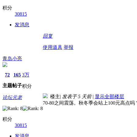
积分
30815
发消息
回复
使用道具
举报
青岛小亮
72
165
3万
主题
帖子
积分
楼主
|
发表于
5 天前
|
显示全部楼层
论坛元老
70-80之间震荡。秋冬季会站上100元
积分
30815
发消息