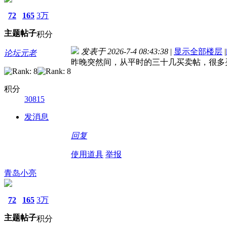
72
165
3万
主题
帖子
积分
发表于 2026-7-4 08:43:38
|
显示全部楼层
|
论坛元老
昨晚突然间，从平时的三十几买卖帖，很多
积分
30815
发消息
回复
使用道具
举报
青岛小亮
72
165
3万
主题
帖子
积分