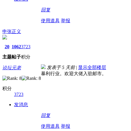
回复
使用道具
举报
申张正义
20
1062
3723
主题
帖子
积分
发表于
5 天前
|
显示全部楼层
论坛元老
暴利行业。欢迎大佬入驻邮市。
积分
3723
发消息
回复
使用道具
举报