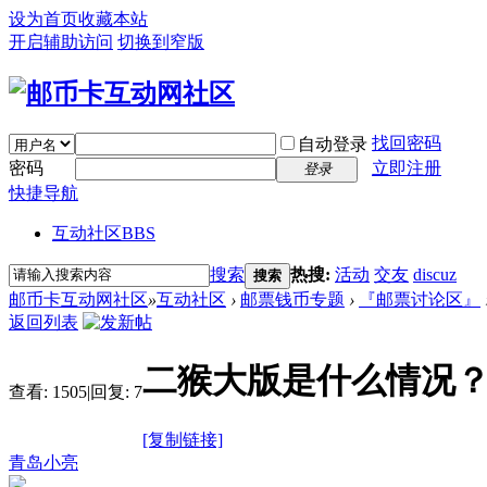
设为首页
收藏本站
开启辅助访问
切换到窄版
找回密码
自动登录
密码
立即注册
登录
快捷导航
互动社区
BBS
搜索
热搜:
活动
交友
discuz
搜索
邮币卡互动网社区
»
互动社区
›
邮票钱币专题
›
『邮票讨论区』
返回列表
二猴大版是什么情况
查看:
1505
|
回复:
7
[复制链接]
青岛小亮