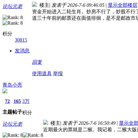
楼主
|
发表于 2026-7-6 09:46:05
|
显示全部楼层
论坛元老
资金开始进入二轮生肖。炒房不行了，炒股不行
道三十年前的邮票还在面值徘徊，是不是邮政市
积分
30815
发消息
回复
使用道具
举报
青岛小亮
72
165
3万
主题
帖子
积分
楼主
|
发表于 2026-7-6 16:50:49
|
显示全
论坛元老
近期最火的票就是二猴。我记着，二猴大版