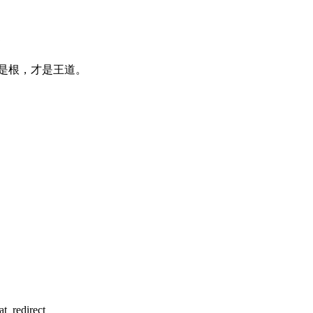
是根，才是王道。
t_redirect