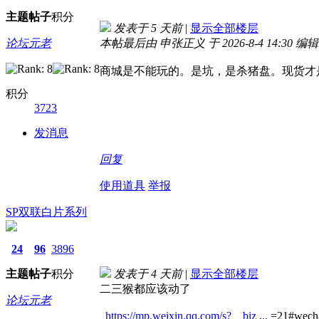
主题
帖子
积分
发表于
5 天前
|
显示全部楼层
论坛元老
本帖最后由 申张正义 于 2026-8-4 14:30 编辑
商城是不能玩的。是坑，是杀猪盘。现货才
积分
3723
发消息
回复
使用道具
举报
SP双联白片系列
24
96
3896
主题
帖子
积分
发表于
4 天前
|
显示全部楼层
二三猴都应该动了
论坛元老
https://mp.weixin.qq.com/s?__biz
... =21#wecha