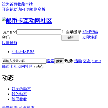
设为首页
收藏本站
开启辅助访问
切换到窄版
找回密码
自动登录
密码
立即注册
登录
快捷导航
互动社区
BBS
搜索
热搜:
活动
交友
discuz
搜索
邮币卡互动网社区
›
动态
动态
好友的动态
我的动态
随便看看
最新动态
|
热点动态