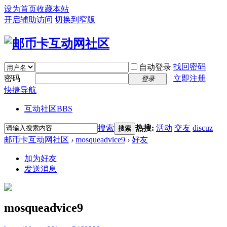
设为首页
收藏本站
开启辅助访问
切换到窄版
找回密码
自动登录
密码
立即注册
登录
快捷导航
互动社区
BBS
搜索
热搜:
活动
交友
discuz
搜索
邮币卡互动网社区
›
mosqueadvice9
›
好友
加为好友
发送消息
mosqueadvice9