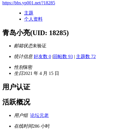
https://bbs.yp001.net/?18285
主题
个人资料
青岛小亮
(UID: 18285)
邮箱状态
未验证
统计信息
好友数 0
|
回帖数 93
|
主题数 72
性别
保密
生日
2021 年 4 月 15 日
用户认证
活跃概况
用户组
论坛元老
在线时间
286 小时