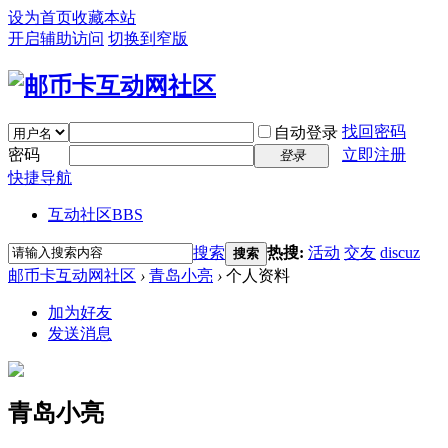
设为首页
收藏本站
开启辅助访问
切换到窄版
找回密码
自动登录
密码
立即注册
登录
快捷导航
互动社区
BBS
搜索
热搜:
活动
交友
discuz
搜索
邮币卡互动网社区
›
青岛小亮
›
个人资料
加为好友
发送消息
青岛小亮