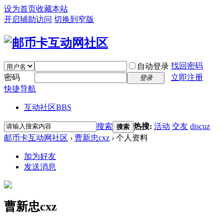
设为首页
收藏本站
开启辅助访问
切换到窄版
找回密码
自动登录
密码
立即注册
登录
快捷导航
互动社区
BBS
搜索
热搜:
活动
交友
discuz
搜索
邮币卡互动网社区
›
曹新忠cxz
›
个人资料
加为好友
发送消息
曹新忠cxz