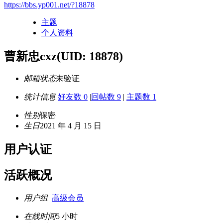
https://bbs.yp001.net/?18878
主题
个人资料
曹新忠cxz
(UID: 18878)
邮箱状态
未验证
统计信息
好友数 0
|
回帖数 9
|
主题数 1
性别
保密
生日
2021 年 4 月 15 日
用户认证
活跃概况
用户组
高级会员
在线时间
5 小时