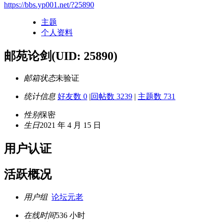
https://bbs.yp001.net/?25890
主题
个人资料
邮苑论剑
(UID: 25890)
邮箱状态
未验证
统计信息
好友数 0
|
回帖数 3239
|
主题数 731
性别
保密
生日
2021 年 4 月 15 日
用户认证
活跃概况
用户组
论坛元老
在线时间
536 小时