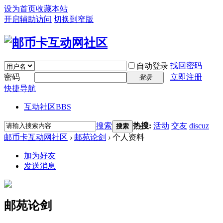
设为首页
收藏本站
开启辅助访问
切换到窄版
找回密码
自动登录
密码
立即注册
登录
快捷导航
互动社区
BBS
搜索
热搜:
活动
交友
discuz
搜索
邮币卡互动网社区
›
邮苑论剑
›
个人资料
加为好友
发送消息
邮苑论剑