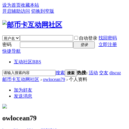
设为首页
收藏本站
开启辅助访问
切换到窄版
找回密码
自动登录
密码
立即注册
登录
快捷导航
互动社区
BBS
搜索
热搜:
活动
交友
discuz
搜索
邮币卡互动网社区
›
owlocean79
›
个人资料
加为好友
发送消息
owlocean79