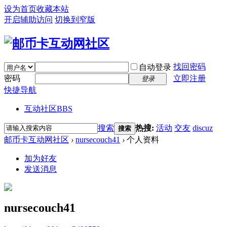
设为首页
收藏本站
开启辅助访问
切换到窄版
找回密码
自动登录
密码
立即注册
登录
快捷导航
互动社区
BBS
搜索
热搜:
活动
交友
discuz
搜索
邮币卡互动网社区
›
nursecouch41
›
个人资料
加为好友
发送消息
nursecouch41