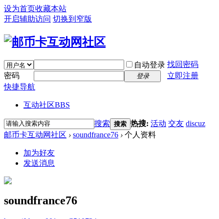
设为首页
收藏本站
开启辅助访问
切换到窄版
找回密码
自动登录
密码
立即注册
登录
快捷导航
互动社区
BBS
搜索
热搜:
活动
交友
discuz
搜索
邮币卡互动网社区
›
soundfrance76
›
个人资料
加为好友
发送消息
soundfrance76