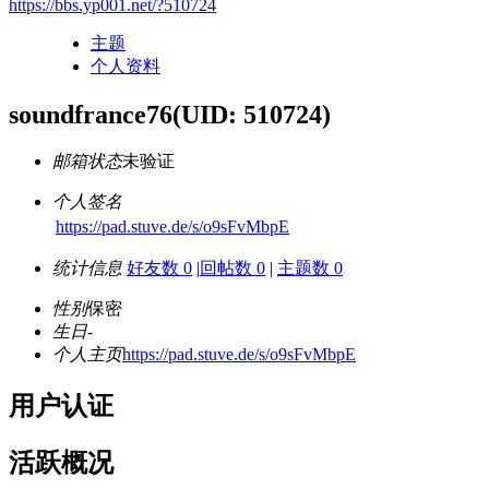
https://bbs.yp001.net/?510724
主题
个人资料
soundfrance76
(UID: 510724)
邮箱状态
未验证
个人签名
https://pad.stuve.de/s/o9sFvMbpE
统计信息
好友数 0
|
回帖数 0
|
主题数 0
性别
保密
生日
-
个人主页
https://pad.stuve.de/s/o9sFvMbpE
用户认证
活跃概况