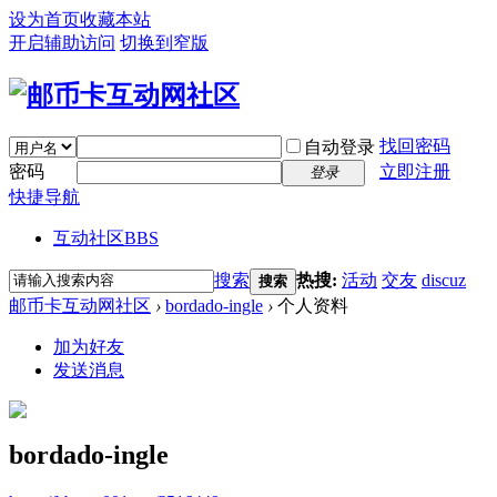
设为首页
收藏本站
开启辅助访问
切换到窄版
找回密码
自动登录
密码
立即注册
登录
快捷导航
互动社区
BBS
搜索
热搜:
活动
交友
discuz
搜索
邮币卡互动网社区
›
bordado-ingle
›
个人资料
加为好友
发送消息
bordado-ingle