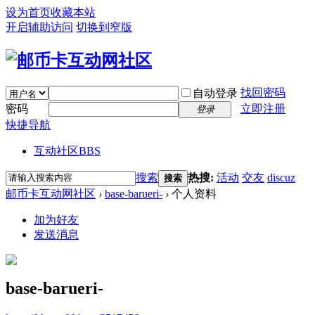
设为首页
收藏本站
开启辅助访问
切换到窄版
找回密码
自动登录
密码
立即注册
登录
快捷导航
互动社区
BBS
搜索
热搜:
活动
交友
discuz
搜索
邮币卡互动网社区
›
base-barueri-
›
个人资料
加为好友
发送消息
base-barueri-